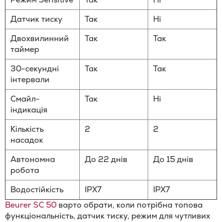
Датчик тиску
Так
Ні
Двохвилинний
Так
Так
таймер
30-секундні
Так
Так
інтервали
Смайл-
Так
Ні
індикація
Кількість
2
2
насадок
Автономна
До 22 днів
До 15 днів
робота
Водостійкість
IPX7
IPX7
Beurer SC 50
варто обрати, коли потрібна топова
функціональність, датчик тиску, режим для чутливих