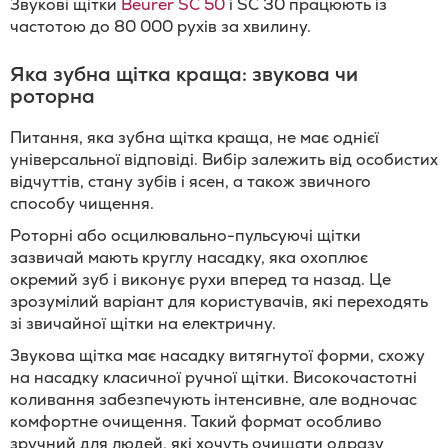
Звукові щітки
Beurer SC 50
і SC 30 працюють із
частотою до 80 000 рухів за хвилину.
Яка зубна щітка краща: звукова чи
роторна
Питання, яка зубна щітка краща, не має однієї
універсальної відповіді. Вибір залежить від особистих
відчуттів, стану зубів і ясен, а також звичного
способу чищення.
Роторні або осцилювально-пульсуючі щітки
зазвичай мають круглу насадку, яка охоплює
окремий зуб і виконує рухи вперед та назад. Це
зрозумілий варіант для користувачів, які переходять
зі звичайної щітки на електричну.
Звукова щітка має насадку витягнутої форми, схожу
на насадку класичної ручної щітки. Високочастотні
коливання забезпечують інтенсивне, але водночас
комфортне очищення. Такий формат особливо
зручний для людей, які хочуть очищати одразу