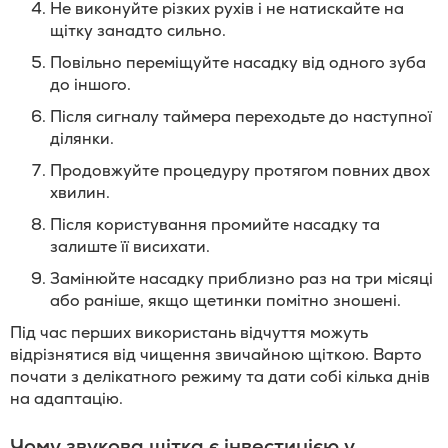
Не виконуйте різких рухів і не натискайте на
щітку занадто сильно.
Повільно переміщуйте насадку від одного зуба
до іншого.
Після сигналу таймера переходьте до наступної
ділянки.
Продовжуйте процедуру протягом повних двох
хвилин.
Після користування промийте насадку та
залиште її висихати.
Замінюйте насадку приблизно раз на три місяці
або раніше, якщо щетинки помітно зношені.
Під час перших використань відчуття можуть
відрізнятися від чищення звичайною щіткою. Варто
почати з делікатного режиму та дати собі кілька днів
на адаптацію.
Чому звукова щітка є інвестицією у