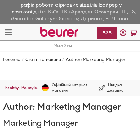
Графік роботи фірмових відділів Бойрер у
lose
святкові дні
м. Київ: ТК «Аркадія» Осокорки; ТЦ
«Gorodok Gallery» Оболонь; Даринок, м. Лісова.
av
Toggle
К
B2B
Nav
Головна
Статті та новини
Author: Marketing Manager
Офіційний інтернет
Швидка
healthy. life. style.
магазин
доставка
Author: Marketing Manager
Marketing Manager