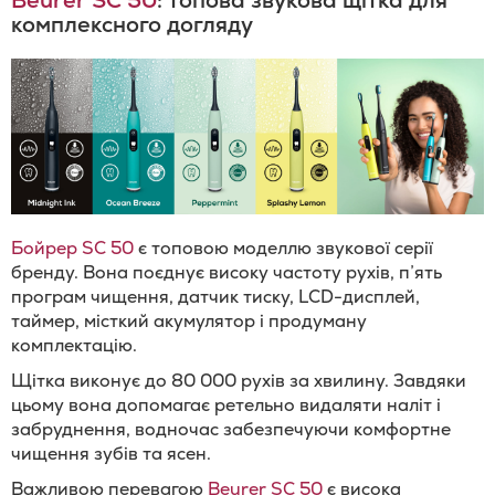
Beurer SC 50
: топова звукова щітка для
комплексного догляду
Бойрер SC 50
є топовою моделлю звукової серії
бренду. Вона поєднує високу частоту рухів, п’ять
програм чищення, датчик тиску, LCD-дисплей,
таймер, місткий акумулятор і продуману
комплектацію.
Щітка виконує до 80 000 рухів за хвилину. Завдяки
цьому вона допомагає ретельно видаляти наліт і
забруднення, водночас забезпечуючи комфортне
чищення зубів та ясен.
Важливою перевагою
Beurer SC 50
є висока