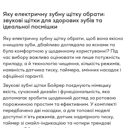
Яку електричну зубну щітку обрати:
звукові щітки для здорових зубів та
ідеальної посмішки
Яку електричну зубну щітку обрати, щоб вона якісно
очищала зуби, дбайливо доглядала за яснами та
була комфортною у щоденному користуванні? Під
час вибору важливо оцінювати не лише потужність
приладу, а й технологію чищення, кількість режимів,
наявність датчика тиску, таймера, змінних насадок і
офіційної гарантії.
Звукові зубні щітки Бойрер поєднують німецьку
якість, сучасний дизайн і функціональність, яка
допомагає зробити щоденний догляд за ротовою
порожниною простим та ефективним. У комплекті
передбачено дві насадки, а для топової моделі
доступні п’ять режимів, датчик надмірного тиску,
таймер зі смайл-індикацією та чотири трендові