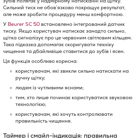
зубів полягає у надмірному натисканні на щітку.
Сильний тиск не обов’язково покращує результат,
але може зробити процедуру менш комфортною.
У
Beurer SC 50
встановлено інтегрований датчик
тиску. Якщо користувач натискає занадто сильно,
щітка сигналізує про це червоним світловим кільцем.
Така підказка допомагає скоригувати техніку
чищення та дбайливіше ставитися до зубів і ясен.
Ця функція особливо корисна:
користувачам, які звикли сильно натискати на
ручну щітку;
людям із чутливими яснами;
тим, хто лише починає користуватися звуковою
технологією;
користувачам, які хочуть контролювати
правильність чищення.
Таймер і смайл-індикація: правильна