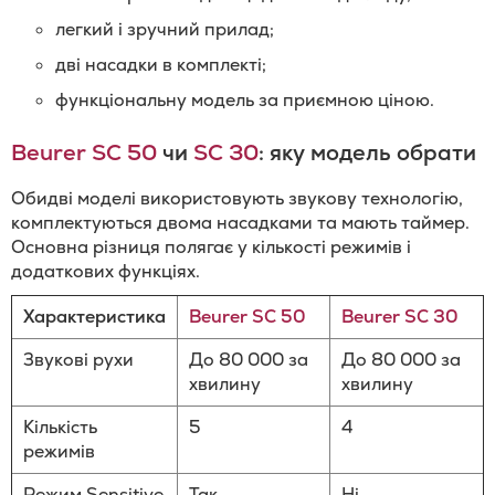
легкий і зручний прилад;
дві насадки в комплекті;
функціональну модель за приємною ціною.
Beurer SC 50
чи
SC 30
: яку модель обрати
Обидві моделі використовують звукову технологію,
комплектуються двома насадками та мають таймер.
Основна різниця полягає у кількості режимів і
додаткових функціях.
Характеристика
Beurer SC 50
Beurer SC 30
Звукові рухи
До 80 000 за
До 80 000 за
хвилину
хвилину
Кількість
5
4
режимів
Режим Sensitive
Так
Ні