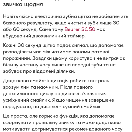
звичка щодня
Навіть якісна електрична зубна щітка не забезпечить
бажаного результату, якщо чистити зуби лише 30
або 60 секунд. Саме тому
Beurer SC 50
має
вбудований двохвилинний таймер.
Кожні 30 секунд щітка подає сигнал, що допомагає
розподілити час між чотирма зонами ротової
порожнини. Завдяки цьому користувач не витрачає
більшу частину часу лише на передні зуби та не
забуває про віддалені ділянки.
Додаткова смайл-індикація робить контроль
зрозумілим та наочним. Після повного
двохвилинного циклу на дисплеї з’являється
усміхнений смайлик. Якщо чищення завершене
передчасно, на дисплеї - сумний смайлик.
Це проста, але корисна функція, яка допомагає
сформувати правильну звичку та може додатково
мотивувати дотримуватися рекомендованого часу