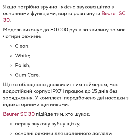
Якщо потрібна зручна і якісна звукова щітка з
основними функціями, варто розглянути
Beurer SC
30
.
Модель виконує до 80 000 рухів за хвилину та має
чотири режими:
Clean;
White;
Polish;
Gum Care.
Щітка обладнана двохвилинним таймером, має
водостійкий корпус IPX7 і працює до 15 днів без
заряджання. У комплекті передбачено дві насадки з
індикаторними щетинками.
Beurer SC 30
підійде тим, хто шукає:
першу звукову зубну щітку;
основні режими для щоденного догляду;