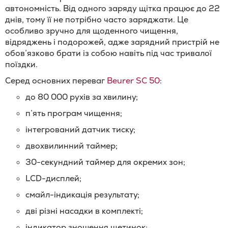
автономність. Від одного заряду щітка працює до 22
днів, тому її не потрібно часто заряджати. Це
особливо зручно для щоденного чищення,
відряджень і подорожей, адже зарядний пристрій не
обов’язково брати із собою навіть під час тривалої
поїздки.
Серед основних переваг
Beurer SC 50
:
до 80 000 рухів за хвилину;
п’ять програм чищення;
інтегрований датчик тиску;
двохвилинний таймер;
30-секундний таймер для окремих зон;
LCD-дисплей;
смайл-індикація результату;
дві різні насадки в комплекті;
індикатор зношення щетинок;