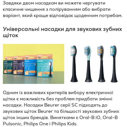
Завдяки двом насадкам ви можете чергувати
класичне чищення з поліруванням або вибрати
варіант, який краще відповідає щоденним потребам.
Універсальні насадки для звукових зубних
щіток
Одним із важливих критеріїв вибору електричної
щітки є можливість без проблем придбати змінні
насадки. Насадки Beurer серії SC підходять до
звукових щіток Beurer та більшості звукових зубних
щіток інших брендів. Винятками є Oral-B iO, Oral-B
Pulsonic, Philips One і Philips Kids.