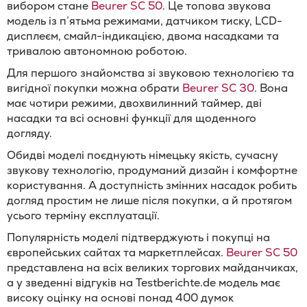
вибором стане
Beurer SC 50
. Це топова звукова
модель із п’ятьма режимами, датчиком тиску, LCD-
дисплеєм, смайл-індикацією, двома насадками та
тривалою автономною роботою.
Для першого знайомства зі звуковою технологією та
вигідної покупки можна обрати
Beurer SC 30
. Вона
має чотири режими, двохвилинний таймер, дві
насадки та всі основні функції для щоденного
догляду.
Обидві моделі поєднують німецьку якість, сучасну
звукову технологію, продуманий дизайн і комфортне
користування. А доступність змінних насадок робить
догляд простим не лише після покупки, а й протягом
усього терміну експлуатації.
Популярність моделі підтверджують і покупці на
європейських сайтах та маркетплейсах.
Beurer SC 50
представлена на всіх великих торгових майданчиках,
а у зведенні відгуків на Testberichte.de модель має
високу оцінку на основі понад 400 думок