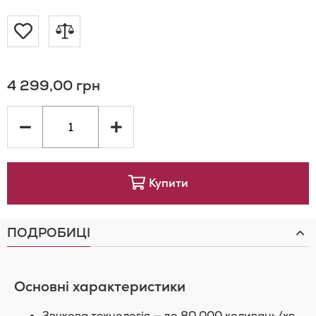
Додати
Додати
до
до
4 299,00 грн
Списку
порівняння
Бажань
Купити
ПОДРОБИЦІ
Основні характеристики
Звукова технологія — до 80 000 коливань/хв