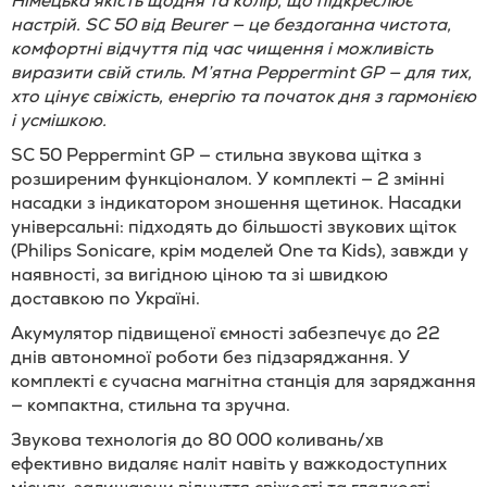
Німецька якість щодня та колір, що підкреслює
настрій. SC 50 від Beurer — це бездоганна чистота,
комфортні відчуття під час чищення і можливість
виразити свій стиль. М’ятна Peppermint GP — для тих,
хто цінує свіжість, енергію та початок дня з гармонією
і усмішкою.
SC 50 Peppermint GP — стильна звукова щітка з
розширеним функціоналом. У комплекті — 2 змінні
насадки з індикатором зношення щетинок. Насадки
універсальні: підходять до більшості звукових щіток
(Philips Sonicare, крім моделей One та Kids), завжди у
наявності, за вигідною ціною та зі швидкою
доставкою по Україні.
Акумулятор підвищеної ємності забезпечує до 22
днів автономної роботи без підзаряджання. У
комплекті є сучасна магнітна станція для заряджання
— компактна, стильна та зручна.
Звукова технологія до 80 000 коливань/хв
ефективно видаляє наліт навіть у важкодоступних