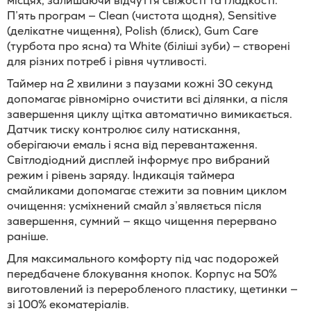
місцях, залишаючи відчуття свіжості та гладкості.
П’ять програм — Clean (чистота щодня), Sensitive
(делікатне чищення), Polish (блиск), Gum Care
(турбота про ясна) та White (біліші зуби) — створені
для різних потреб і рівня чутливості.
Таймер на 2 хвилини з паузами кожні 30 секунд
допомагає рівномірно очистити всі ділянки, а після
завершення циклу щітка автоматично вимикається.
Датчик тиску контролює силу натискання,
оберігаючи емаль і ясна від перевантаження.
Світлодіодний дисплей інформує про вибраний
режим і рівень заряду. Індикація таймера
смайликами допомагає стежити за повним циклом
очищення: усміхнений смайл з’являється після
завершення, сумний — якщо чищення перервано
раніше.
Для максимального комфорту під час подорожей
передбачене блокування кнопок. Корпус на 50%
виготовлений із переробленого пластику, щетинки —
зі 100% екоматеріалів.