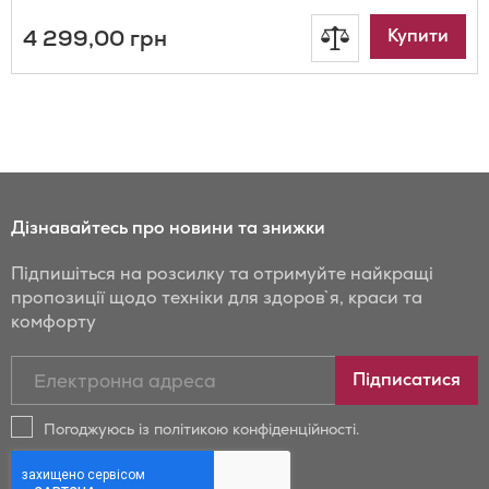
4 299,00 грн
Додати
Купити
до
порівняння
Дізнавайтесь про новини та знижки
Підпишіться на розсилку та отримуйте найкращі
пропозиції щодо техніки для здоров`я, краси та
комфорту
Підписатись
Підписатися
на
новини
Погоджуюсь із політикою конфіденційності.
та
знижки
Бойрер: