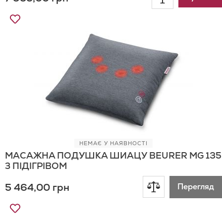
Додати
до
до
Списку
порівнянн
Бажань
НЕМАЄ У НАЯВНОСТІ
МАСАЖНА ПОДУШКА ШИАЦУ BEURER MG 135
З ПІДІГРІВОМ
Додати
5 464,00 грн
Перегляд
до
Додати
до