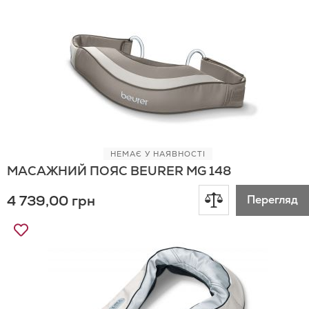
порівняння
Списку
Бажань
НЕМАЄ У НАЯВНОСТІ
МАСАЖНИЙ ПОЯС BEURER MG 148
Додати
4 739,00 грн
Перегляд
до
Додати
до
порівняння
Списку
Бажань