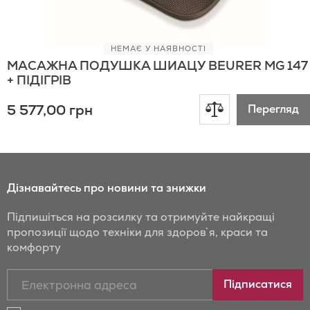
НЕМАЄ У НАЯВНОСТІ
МАСАЖНА ПОДУШКА ШИАЦУ BEURER MG 147
+ ПІДІГРІВ
Додати
5 577,00 грн
Перегляд
до
порівняння
Дізнавайтесь про новини та знижки
Підпишіться на розсилку та отримуйте найкращі
пропозиції щодо техніки для здоров`я, краси та
комфорту
Підписатись
Підписатися
на
новини