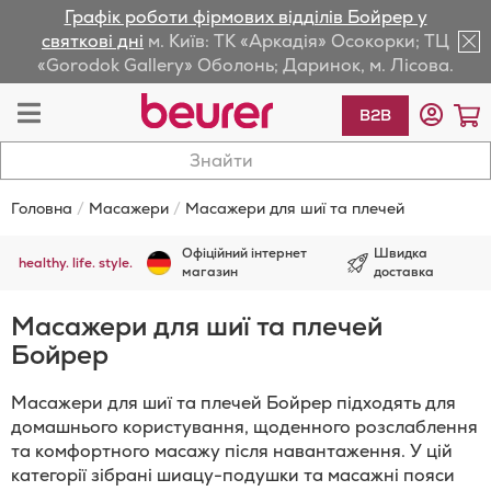
Графік роботи фірмових відділів Бойрер у
lose
святкові дні
м. Київ: ТК «Аркадія» Осокорки; ТЦ
«Gorodok Gallery» Оболонь; Даринок, м. Лісова.
av
Toggle
К
B2B
Nav
Головна
Масажери
Масажери для шиї та плечей
Офіційний інтернет
Швидка
healthy. life. style.
магазин
доставка
Масажери для шиї та плечей
Бойрер
Масажери для шиї та плечей Бойрер підходять для
домашнього користування, щоденного розслаблення
та комфортного масажу після навантаження. У цій
категорії зібрані шиацу-подушки та масажні пояси