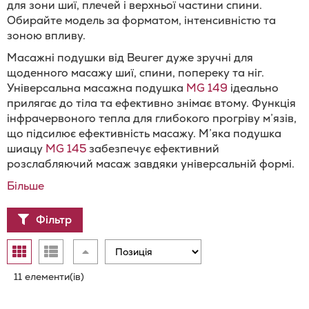
для зони шиї, плечей і верхньої частини спини.
Обирайте модель за форматом, інтенсивністю та
зоною впливу.
Масажні подушки від Beurer дуже зручні для
щоденного масажу шиї, спини, попереку та ніг.
Універсальна масажна подушка
MG 149
ідеально
прилягає до тіла та ефективно знімає втому. Функція
інфрачервоного тепла для глибокого прогріву м’язів,
що підсилює ефективність масажу. М’яка подушка
шиацу
MG 145
забезпечує ефективний
розслабляючий масаж завдяки універсальній формі.
Більше
Фільтр
Відобразити
Сортувати
Таблиця
Список
як
у
порядку
11
елементи(ів)
збільшення