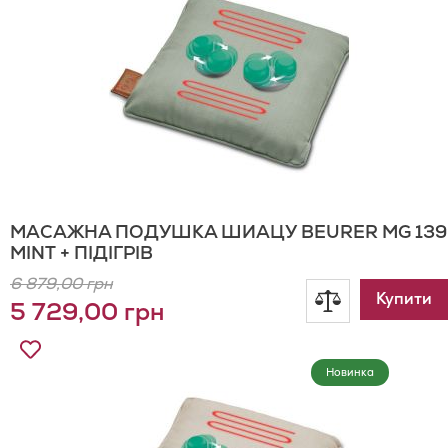
Бажань
МАСАЖНА ПОДУШКА ШИАЦУ BEURER MG 139
MINT + ПІДІГРІВ
6 879,00 грн
Додати
Купити
5 729,00 грн
до
Додати
до
Новинка
порівнянн
Списку
Бажань