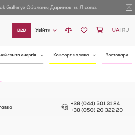
ok Gallery» Оболонь; Даринок, м. Лісова.
Порівняти товари
Мій список бажань
Кошик
Languag
Увійти
UA
RU
B2B
ний сон та енергія
Комфорт малюка
Зоотовари
+38 (044) 501 31 24
тавка
+38 (050) 20 322 20