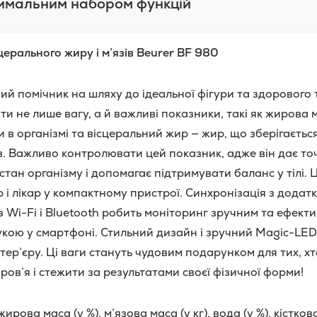
ксимальним набором функцій
сцерального жиру і м’язів Beurer BF 980
ий помічник на шляху до ідеальної фігури та здорового 
 не лише вагу, а й важливі показники, такі як жирова 
и в організмі та вісцеральний жир — жир, що зберігаєтьс
в. Важливо контролювати цей показник, адже він дає то
тан організму і допомагає підтримувати баланс у тілі. 
 і лікар у компактному пристрої. Синхронізація з додат
 Wi-Fi і Bluetooth робить моніторинг зручним та ефекти
укою у смартфоні. Стильний дизайн і зручний Magic-LE
тер’єру. Ці ваги стануть чудовим подарунком для тих, х
ров’я і стежити за результатами своєї фізичної форми!
жирова маса (у %), м’язова маса (у кг), вода (у %), кістков