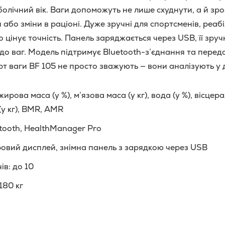
олічний вік. Ваги допоможуть не лише схуднути, а й зро
або зміни в раціоні. Дуже зручні для спортсменів, реабі
то цінує точність. Панель заряджається через USB, її зру
до ваг. Модель підтримує Bluetooth-з’єднання та переда
т ваги BF 105 не просто зважують — вони аналізують у 
жирова маса (у %), м’язова маса (у кг), вода (у %), вісце
 (у кг), BMR, AMR
etooth, HealthManager Pro
ровий дисплей, знімна панель з зарядкою через USB
ів: до 10
180 кг