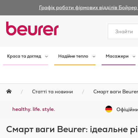
Графік роботи фірмових відділів Бойрер 
Закрити
Краса та догляд
Надійне тепло
Масажери
Статті та новини
Смарт ваги Beurer
healthy. life. style.
Офіційни
Смарт ваги Beurer: ідеальне р