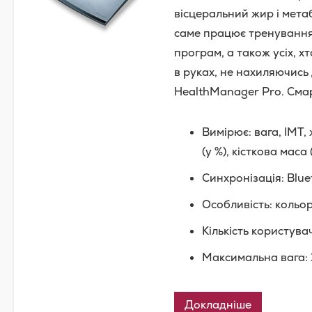
вісцеральний жир і метаб
саме працює тренування 
програм, а також усіх, х
в руках, не нахиляючись 
HealthManager Pro. Смар
Вимірює: вага, ІМТ, 
(у %), кісткова маса
Синхронізація: Blu
Особливість: кольо
Кількість користувач
Максимальна вага: 
Докладніше