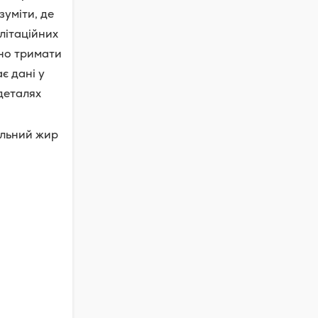
зуміти, де
літаційних
чно тримати
є дані у
деталях
ральний жир