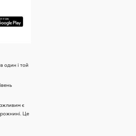
в один і той
івень
важливим є
орожнині. Це