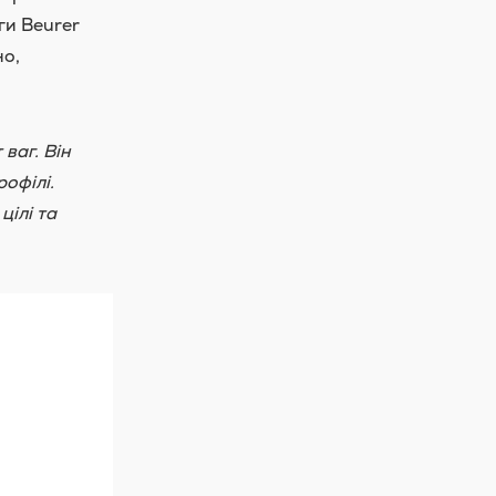
ги Beurer
но,
ваг. Він
офілі.
цілі та