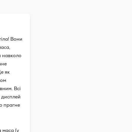
тіла! Вони
маса,
я навколо
чне
Це як
ком
вним. Всі
D дисплей
то прагне
а маса (у