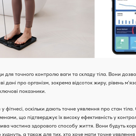
и для точного контролю ваги та складу тіла. Вони дозв
і дані про організм, зокрема відсоток жиру, рівень м'яз
і ключові показники.
 фітнесі, оскільки дають точне уявлення про стан тіла.
нами, що підтверджує їх високу ефективність у контрол
лива частина здорового способу життя. Вони будуть ко
уднуть, а також для тих, хто хоче мати точне уявлення