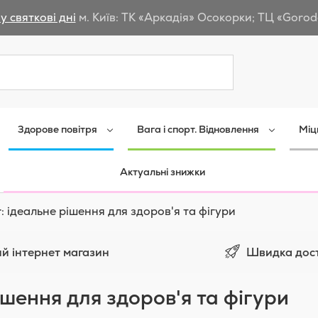
у святкові дні
м. Київ: ТК «Аркадія» Осокорки; ТЦ «Gorod
Пошук
Здорове повітря
Вага і спорт. Відновлення
Міц
Актуальні знижки
: ідеальне рішення для здоров'я та фігури
Швидка дос
й інтернет магазин
ішення для здоров'я та фігури