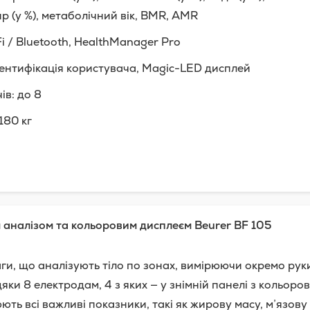
ир (у %), метаболічний вік, BMR, AMR
i / Bluetooth, HealthManager Pro
дентифікація користувача, Magic-LED дисплей
ів: до 8
180 кг
 аналізом та кольоровим дисплеєм
Beurer
BF
105
аги, що аналізують тіло по зонах, вимірюючи окремо руки
ки 8 електродам, 4 з яких — у знімній панелі з кольоро
ють всі важливі показники, такі як жирову масу, м’язову