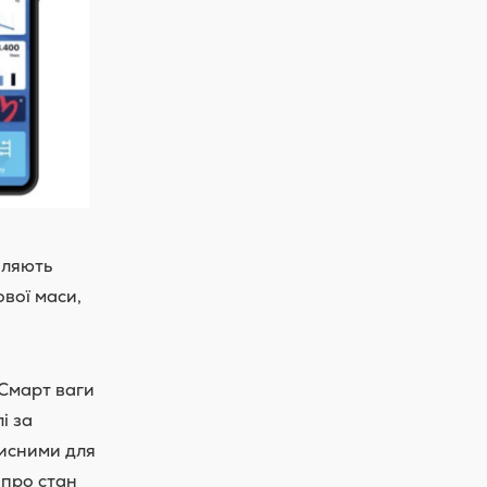
оляють
ової маси,
 Смарт ваги
і за
рисними для
 про стан