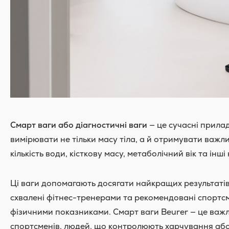
Смарт ваги або діагностичні ваги
— це сучасні прилад
вимірювати не тільки масу тіла, а й отримувати важлив
кількість води, кісткову масу, метаболічний вік та інш
Ці ваги допомагають досягати найкращих результатів у
схвалені фітнес-тренерами та рекомендовані спортсме
фізичними показниками. Смарт ваги Beurer — це важ
спортсменів, людей, що контролюють харчування або х