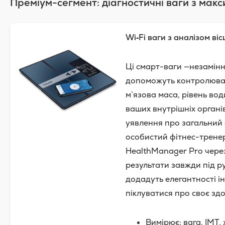
Преміум-сегмент: діагностичні ваги з ма
Wi‑Fi ваги з аналізом ві
Ці смарт-ваги —незамінн
допоможуть контролювати
м’язова маса, рівень вод
ваших внутрішніх органі
уявлення про загальний с
особистий фітнес-тренер
HealthManager Pro через
результати завжди під р
додадуть елегантності ін
піклуватися про своє здо
Вимірює: вага, ІМТ, 