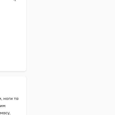
, ноги та
вим
 масу,