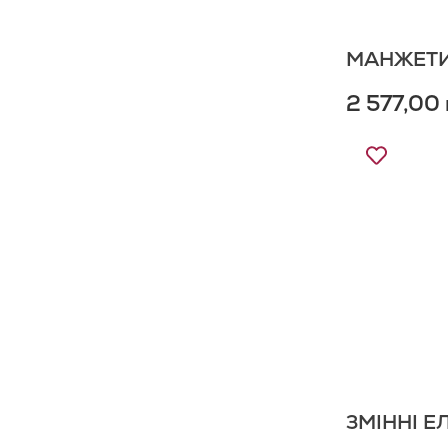
МАНЖЕТИ
2 577,00 
Додати
до
Списку
Бажань
ЗМІННІ Е