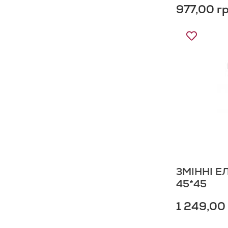
977,00 г
Додати
до
Списку
Бажань
ЗМІННІ Е
45*45
1 249,00