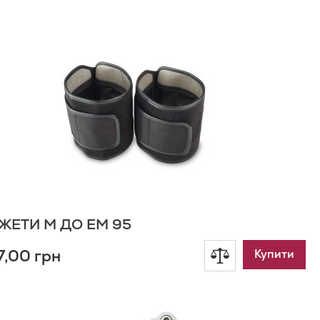
одати
о
писку
ажань
ЖЕТИ M ДО EM 95
7,00 грн
Додати
Купити
до
одати
о
порівняння