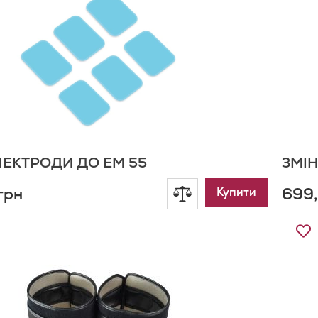
С
Б
ЛЕКТРОДИ ДО EM 55
ЗМІН
грн
699,
Додати
Купити
до
Д
д
порівняння
С
Б