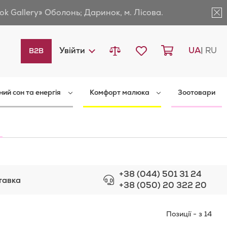
ok Gallery» Оболонь; Даринок, м. Лісова.
Порівняти товари
Мій список бажань
Кошик
Languag
Увійти
UA
RU
B2B
ний сон та енергія
Комфорт малюка
Зоотовари
+38 (044) 501 31 24
тавка
+38 (050) 20 322 20
Позиції
-
з
14