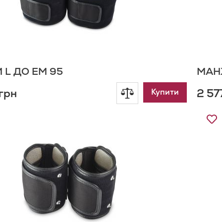
L ДО EM 95
МАН
грн
2 57
Додати
Купити
до
Д
д
порівняння
С
Б