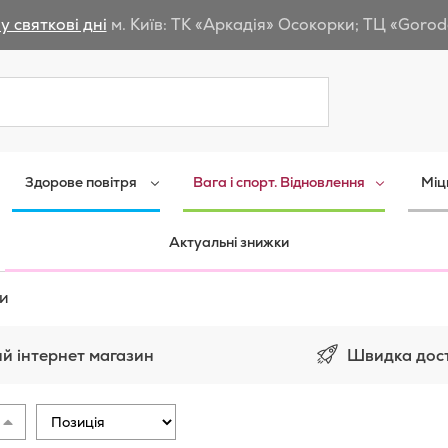
у святкові дні
м. Київ: ТК «Аркадія» Осокорки; ТЦ «Gorod
Пошук
Здорове повітря
Вага і спорт. Відновлення
Міц
Актуальні знижки
и
Швидка дос
й інтернет магазин
зити
Сортувати
сок
у