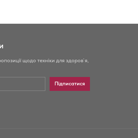
до
порівняння
и
опозиції щодо техніки для здоров`я,
Підписатися