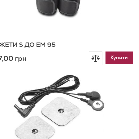
ЖЕТИ S ДО EM 95
7,00 грн
Додати
Купити
до
одати
о
порівняння
писку
ажань