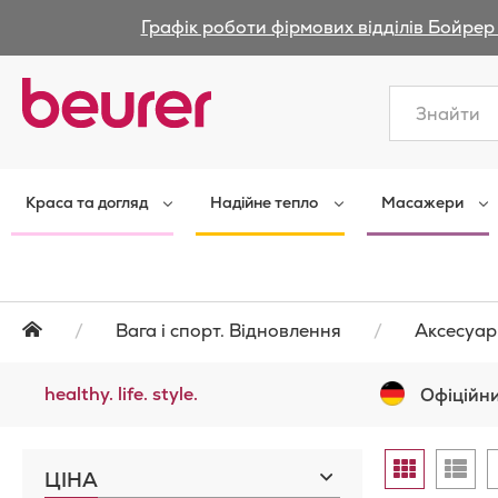
Графік роботи фірмових відділів Бойрер 
Закрити
Краса та догляд
Надійне тепло
Масажери
Вага і спорт. Відновлення
Аксесуар
healthy. life. style.
Офіційни
Відобра
Таблиця
Спи
ЦІНА
як