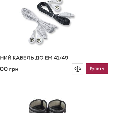
писку
ажань
НИЙ КАБЕЛЬ ДО EM 41/49
00 грн
Додати
Купити
до
одати
о
порівняння
писку
ажань