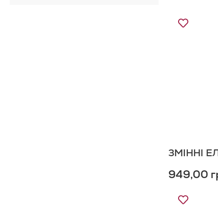
Додати
до
Списку
Бажань
ЗМІННІ Е
949,00 г
Додати
до