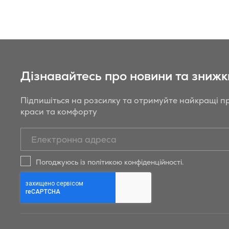
Дізнавайтесь про новини та знижк
Підпишіться на розсилку та отримуйте найкращі пр
краси та комфорту
Підписатись
на
новини
Погоджуюсь із політикою конфіденційності.
та
знижки
Бойрер: