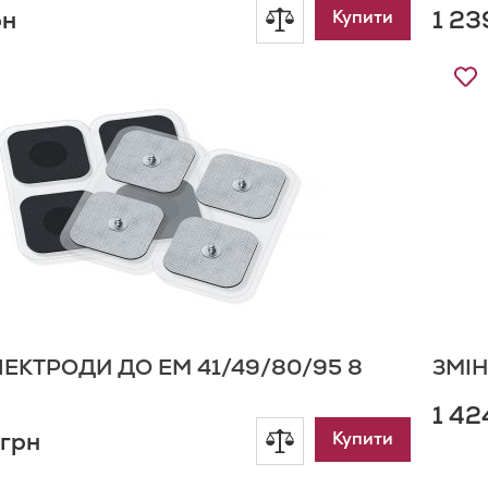
рн
1 23
Додати
Купити
до
Д
д
порівняння
С
Б
ЛЕКТРОДИ ДО EM 41/49/80/95 8
ЗМІН
1 42
 грн
Додати
Купити