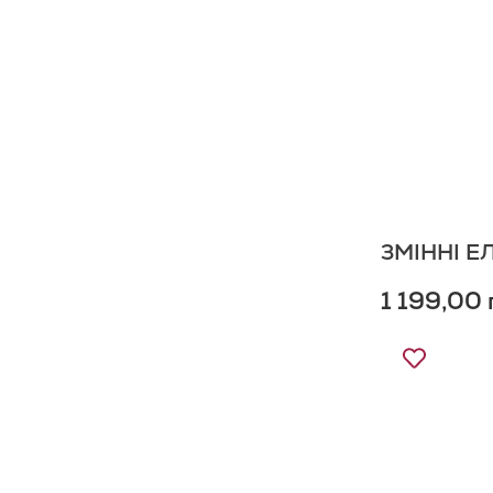
Списку
Бажань
ЗМІННІ Е
1 199,00 
Додати
до
Списку
Бажань