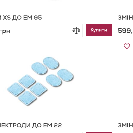
 XS ДО EM 95
ЗМІН
грн
599,
Додати
Купити
до
Д
д
порівняння
С
Б
ЛЕКТРОДИ ДО EM 22
ЗМІН