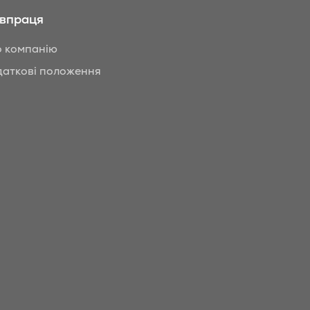
івпраця
 компанію
аткові положення