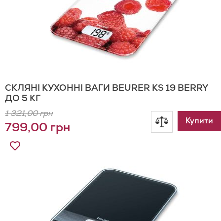
СКЛЯНІ КУХОННІ ВАГИ BEURER KS 19 BERRY
ДО 5 КГ
1 321,00 грн
Додати
Купити
799,00 грн
до
Додати
до
порівнянн
Списку
Бажань