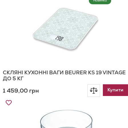
Новинка
порівнянн
Списку
Бажань
СКЛЯНІ КУХОННІ ВАГИ BEURER KS 19 VINTAGE
ДО 5 КГ
1 459,00 грн
Додати
Купити
Додати
до
до
Списку
порівнянн
Бажань