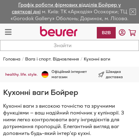
Графік роботи фірмових відділів Бойрер у
lose
святкові дні
м. Київ: ТК «Аркадія» Осокорки; ТЦ
«Gorodok Gallery» Оболонь; Даринок, м. Лісова.
av
Toggle
К
B2B
Nav
Головна
Вага і спорт. Відновлення
Кухонні ваги
Офіційний інтернет
Швидка
healthy. life. style.
магазин
доставка
Кухонні ваги Бойрер
Кухонні ваги з високою точністю та зручними
функціями — ваш надійний помічник у кулінарії. З
ними легко контролювати вагу інгредієнтів для
дотримання пропорцій. Елегантний вигляд ваг
доповнить будь-який інтер'єр кухні.