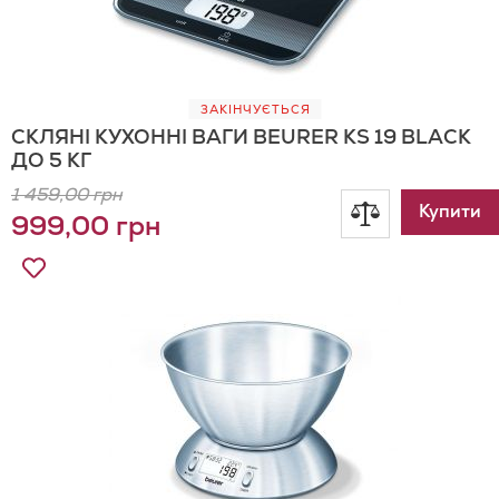
ЗАКІНЧУЄТЬСЯ
СКЛЯНІ КУХОННІ ВАГИ BEURER KS 19 BLACK
ДО 5 КГ
1 459,00 грн
Додати
Купити
999,00 грн
до
Додати
до
порівнянн
Списку
Бажань