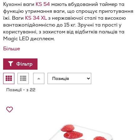
Кухонні ваги
KS 54
мають вбудований таймер та
функцію утримання ваги, що спрощує приготування
їжі. Ваги
KS 34 XL
з нержавіючої сталі та високою
вантажопідйомністю до 15 кг. Зручні та прості у
користуванні, з захистом від відбитків пальців та
Magic LED дисплеєм.
Більше
Фільтр
Відобразити
Сортувати
Таблиця
Список
як
у
порядку
Позиції
-
з
22
збільшення
Додати
до
Списку
Бажань