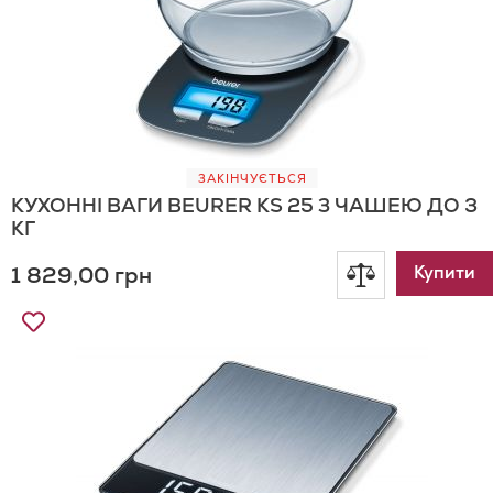
ЗАКІНЧУЄТЬСЯ
КУХОННІ ВАГИ BEURER KS 25 З ЧАШЕЮ ДО 3
КГ
1 829,00 грн
Додати
Купити
Додати
до
до
Списку
порівнянн
Бажань