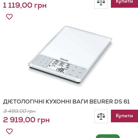
Додати
Купити
1 119,00 грн
до
Додати
до
порівнянн
Списку
Бажань
ДІЄТОЛОГІЧНІ КУХОННІ ВАГИ BEURER DS 61
3 489,00 грн
Додати
Купити
2 919,00 грн
до
Додати
до