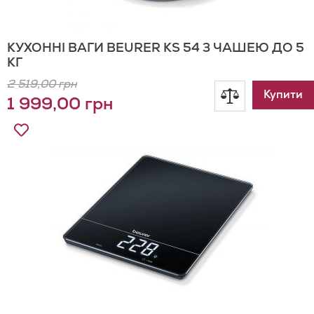
КУХОННІ ВАГИ BEURER KS 54 З ЧАШЕЮ ДО 5
КГ
2 519,00 грн
Додати
Купити
1 999,00 грн
до
Додати
до
порівнянн
Списку
Бажань