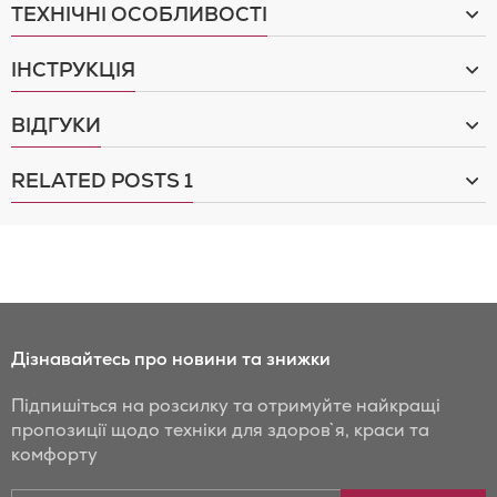
ТЕХНІЧНІ ОСОБЛИВОСТІ
ІНСТРУКЦІЯ
ВІДГУКИ
RELATED POSTS
1
Дізнавайтесь про новини та знижки
Підпишіться на розсилку та отримуйте найкращі
пропозиції щодо техніки для здоров`я, краси та
комфорту