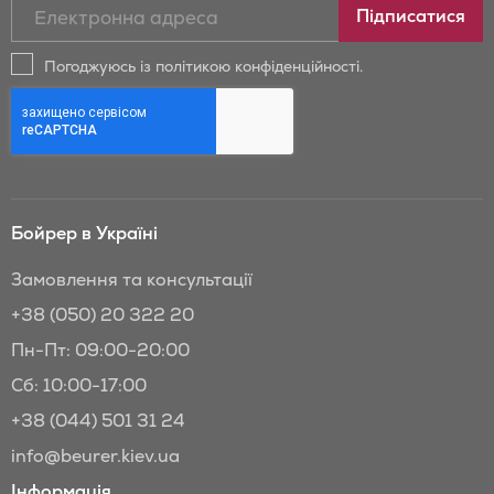
Підписатись
Підписатися
на
новини
Погоджуюсь із політикою конфіденційності.
та
знижки
Бойрер:
Бойрер в Україні
Замовлення та консультації
+38 (050) 20 322 20
Пн-Пт: 09:00-20:00
Сб: 10:00-17:00
+38 (044) 501 31 24
info@beurer.kiev.ua
Інформація