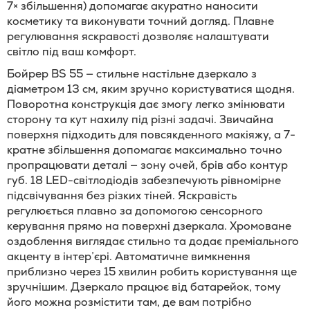
7× збільшення) допомагає акуратно наносити
косметику та виконувати точний догляд. Плавне
регулювання яскравості дозволяє налаштувати
світло під ваш комфорт.
Бойрер BS 55 — стильне настільне дзеркало з
діаметром 13 см, яким зручно користуватися щодня.
Поворотна конструкція дає змогу легко змінювати
сторону та кут нахилу під різні задачі. Звичайна
поверхня підходить для повсякденного макіяжу, а 7-
кратне збільшення допомагає максимально точно
пропрацювати деталі — зону очей, брів або контур
губ. 18 LED-світлодіодів забезпечують рівномірне
підсвічування без різких тіней. Яскравість
регулюється плавно за допомогою сенсорного
керування прямо на поверхні дзеркала. Хромоване
оздоблення виглядає стильно та додає преміального
акценту в інтер’єрі. Автоматичне вимкнення
приблизно через 15 хвилин робить користування ще
зручнішим. Дзеркало працює від батарейок, тому
його можна розмістити там, де вам потрібно