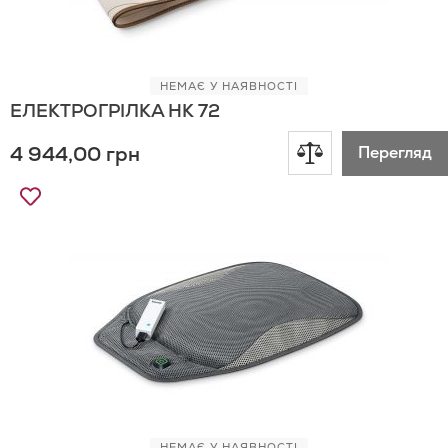
НЕМАЄ У НАЯВНОСТІ
ЕЛЕКТРОГРІЛКА HK 72
Додати
4 944,00 грн
Перегляд
до
Додати
до
порівняння
Списку
Бажань
НЕМАЄ У НАЯВНОСТІ