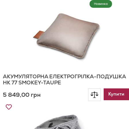
до
Новинка
Списку
порівнянн
Бажань
АКУМУЛЯТОРНА ЕЛЕКТРОГРІЛКА-ПОДУШКА
HK 77 SMOKEY-TAUPE
5 849,00 грн
Додати
Купити
Додати
до
до
Списку
порівнянн
Бажань