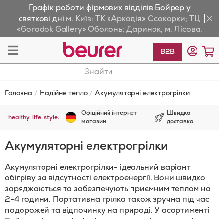
Графік роботи фірмових відділів Бойрер у
lose
святкові дні
м. Київ: ТК «Аркадія» Осокорки; ТЦ
«Gorodok Gallery» Оболонь; Даринок, м. Лісова.
av
Toggle
К
B2B
Nav
Головна
Надійне тепло
Акумуляторні електрогрілки
Офіційний інтернет
Швидка
healthy. life. style.
магазин
доставка
Акумуляторні електрогрілки
Акумуляторні електрогрілки- ідеальний варіант
обігріву за відсутності електроенергії. Вони швидко
заряджаються та забезпечують приємним теплом на
2-4 години. Портативна грілка також зручна під час
подорожей та відпочинку на природі. У асортименті