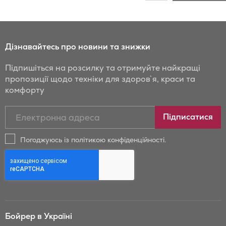
до
порівняння
Дізнавайтесь про новини та знижки
Підпишіться на розсилку та отримуйте найкращі
пропозиції щодо техніки для здоров`я, краси та
комфорту
Підписатись
Підписатися
на
новини
Погоджуюсь із політикою конфіденційності.
та
знижки
Бойрер:
Бойрер в Україні