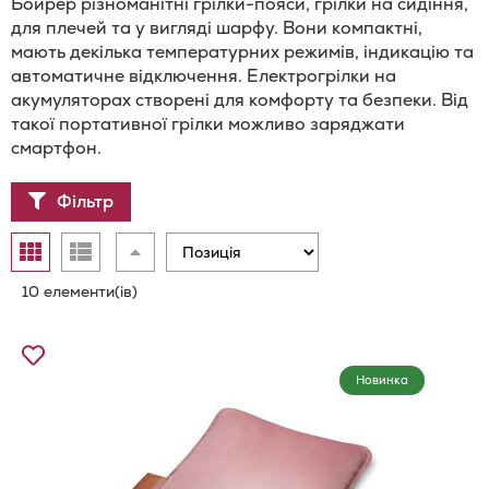
Бойрер різноманітні грілки-пояси, грілки на сидіння,
для плечей та у вигляді шарфу. Вони компактні,
мають декілька температурних режимів, індикацію та
автоматичне відключення. Електрогрілки на
акумуляторах створені для комфорту та безпеки. Від
такої портативної грілки можливо заряджати
смартфон.
Фільтр
Відобразити
Сортувати
Таблиця
Список
як
у
порядку
10
елементи(ів)
збільшення
Додати
до
Новинка
Списку
Бажань