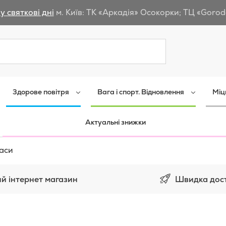
у святкові дні
м. Київ: ТК «Аркадія» Осокорки; ТЦ «Gorod
Пошук
Здорове повітря
Вага і спорт. Відновлення
Міц
Актуальні знижки
аси
Швидка дос
й інтернет магазин