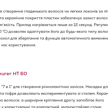
я створення гладенького волосся чи легких локонів за лі
та керамічне покриття пластин забезпечує захист волос
 м’якість. Прилад нагрівається лише за 12 секунд. Регул
°C) дозволяє адаптувати його до будь-якого типу волос
чохол для зберігання та функція автоматичного вимкнен
 час користування.
urer HT 60
"7 в 1" для створення різноманітних зачісок. Насадки дл
та гофре дозволяють експериментувати зі стилем. Кера
ро волосся, а шарнірне кріплення дроту запобігає його
 у користуванні та компактний, мультистайлер стане