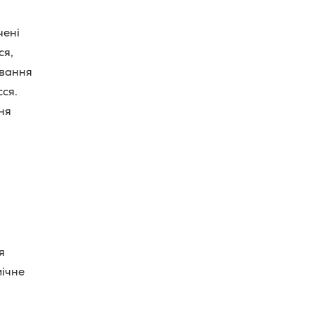
чені
ся,
ювання
ся.
ня
я
мічне