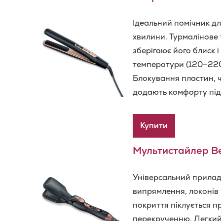
Ідеальний помічник дл
хвилини. Турмалінове 
зберігаює його блиск і
температури (120–220 
Блокування пластин, 
додають комфорту під
Купити
Мультистайлер Be
Універсальний прилад 
випрямлення, локонів 
покриття піклується п
перекрученню. Легкий