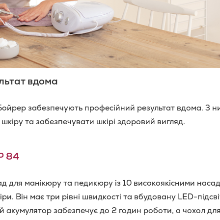
льтат вдома
Бойрер забезпечують професійний результат вдома. З н
 шкіру та забезпечувати шкірі здоровий вигляд.
P 84
д для манікюру та педикюру із 10 високоякісними наса
кіри. Він має три рівні швидкості та вбудовану LED-підсв
й акумулятор забезпечує до 2 годин роботи, а чохол дл