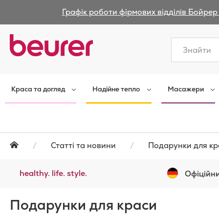
Графік роботи фірмових відділів Бойрер 
Закрити
Краса та догляд
Надійне тепло
Масажери
Статті та новини
Подарунки для кр
healthy. life. style.
Офіційни
Подарунки для краси