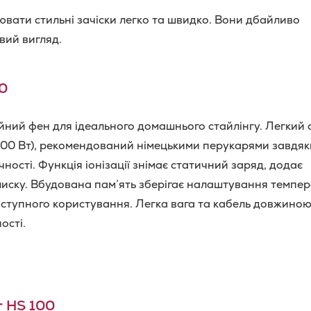
вати стильні зачіски легко та швидко. Вони дбайливо
вий вигляд.
0
ний фен для ідеального домашнього стайлінгу. Легкий 
00 Вт), рекомендований німецькими перукарями завдяк
ності. Функція іонізації знімає статичний заряд, додає
лиску. Вбудована пам’ять зберігає налаштування темпе
ступного користування. Легка вага та кабель довжиною
ості.
r HS 100