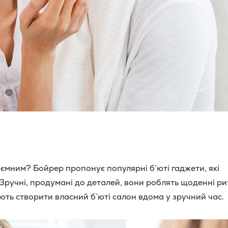
иємним? Бойрер пропонує популярні б’юті гаджети, які
 Зручні, продумані до деталей, вони роблять щоденні р
ть створити власний б’юті салон вдома у зручний час.