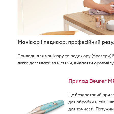
Манікюр і педикюр: професійний резу
Прилади для манікюру та педикюру (фрезери) 
легко доглядати за нігтями, видаляти ороговілу
Прилад Beurer M
Це бездротовий прила
для обробки нігтів і ш
для точності. Потужни