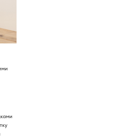
ими
дками
ітку
я