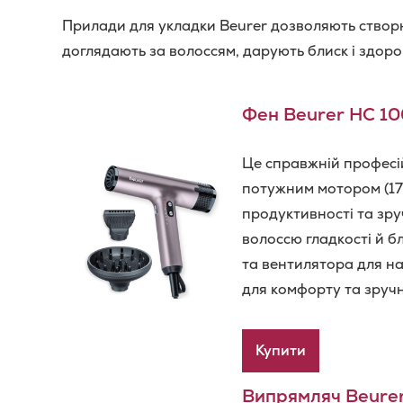
Прилади для укладки Beurer дозволяють створю
доглядають за волоссям, дарують блиск і здоро
Фен Beurer HC 10
Це справжній професій
потужним мотором (17
продуктивності та зруч
волоссю гладкості й б
та вентилятора для на
для комфорту та зручн
Купити
Випрямляч Beure