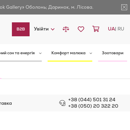
ok Gallery» Оболонь; Даринок, м. Лісова.
Порівняти товари
Мій список бажань
Кошик
Languag
Увійти
UA
RU
B2B
ний сон та енергія
Комфорт малюка
Зоотовари
+38 (044) 501 31 24
тавка
+38 (050) 20 322 20