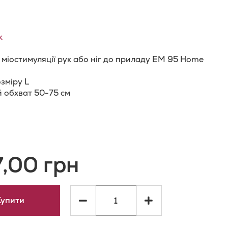
к
міостимуляції рук або ніг до приладу EM 95 Home
зміру L
 обхват 50-75 см
и
одати
о
7,00 грн
орівняння
ь
Купити