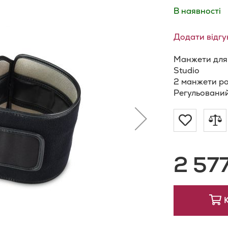
В наявності
Додати відгу
Манжети для 
Studio
2 манжети ро
Регульований
Додат
Д
до
д
2 57
Списку
п
Бажан