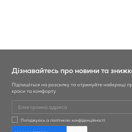
Дізнавайтесь про новини та знижк
Підпишіться на розсилку та отримуйте найкращі пр
краси та комфорту
Підписатись
на
новини
Погоджуюсь із політикою конфіденційності.
та
знижки