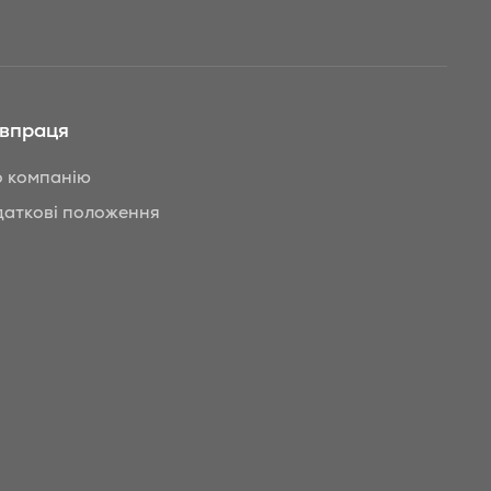
івпраця
 компанію
аткові положення