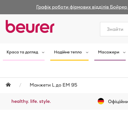
Графік роботи фірмових відділів Бойрер 
Закрити
Краса та догляд
Надійне тепло
Масажери
Манжети L до EM 95
healthy. life. style.
Офіційни