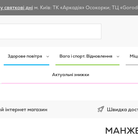
у святкові дні
м. Київ: ТК «Аркадія» Осокорки; ТЦ «Gorod
Пошук
Здорове повітря
Вага і спорт. Відновлення
Міц
Актуальні знижки
Швидка дос
й інтернет магазин
МАНЖЕ