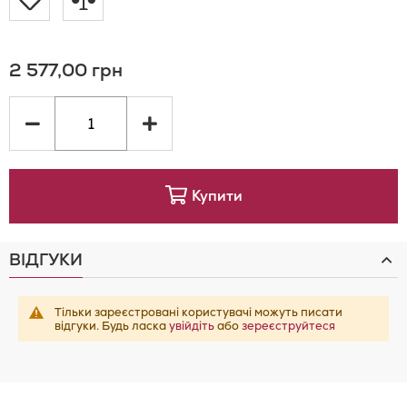
Додати
Додати
до
до
2 577,00 грн
Списку
порівняння
Бажань
Купити
ВІДГУКИ
Тільки зареєстровані користувачі можуть писати
відгуки. Будь ласка
увійдіть
або
зереєструйтеся