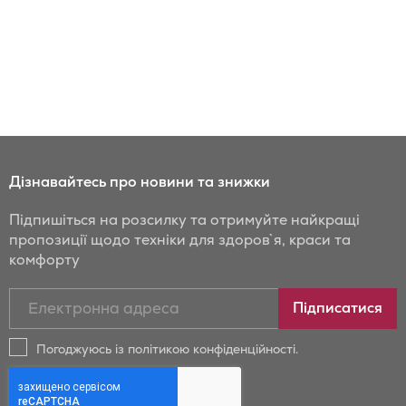
Дізнавайтесь про новини та знижки
Підпишіться на розсилку та отримуйте найкращі
пропозиції щодо техніки для здоров`я, краси та
комфорту
Підписатись
Підписатися
на
новини
Погоджуюсь із політикою конфіденційності.
та
знижки
Бойрер: