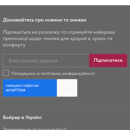
Дізнавайтесь про новини та знижки
Підпишіться на розсилку та отримуйте найкращі
пропозиції щодо техніки для здоров`я, краси та
комфорту
Підписатись
Підписатися
на
новини
Погоджуюсь із політикою конфіденційності.
та
знижки
Бойрер:
Бойрер в Україні
Замовлення та консультації