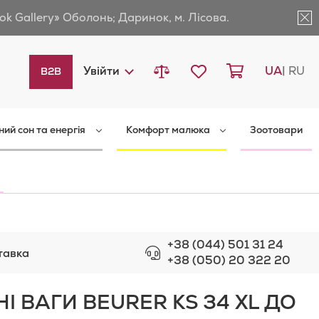
ok Gallery» Оболонь; Даринок, м. Лісова.
Порівняти товари
Мій список бажань
Кошик
Languag
Увійти
UA
RU
B2B
ний сон та енергія
Комфорт малюка
Зоотовари
+38 (044) 501 31 24
тавка
+38 (050) 20 322 20
І ВАГИ BEURER KS 34 XL ДО