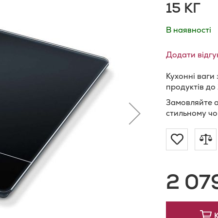
15 КГ
В наявності
Додати відгу
Кухонні ваги
продуктів до
Замовляйте 
стильному ч
Додат
Д
до
д
2 07
Списку
п
Бажан