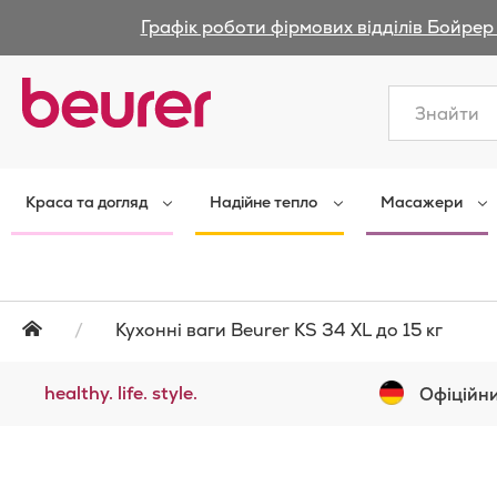
Графік роботи фірмових відділів Бойрер 
Закрити
Краса та догляд
Надійне тепло
Масажери
Кухонні ваги Beurer KS 34 XL до 15 кг
healthy. life. style.
Офіційни