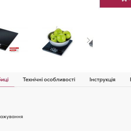
иці
Технічні особливості
Інструкція
зважування