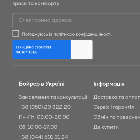
краси та комфорту
Підписатись
на
новини
Погоджуюсь із політикою конфіденційності.
та
знижки
Бойрер:
Бойрер в Україні
Інформація
Замовлення та консультації
Доставка та опла
+38 (050) 20 322 20
Сервіс і гарантія
Пн-Пт: 09:00-20:00
Обмін та поверне
Сб: 10:00-17:00
Де купити
+38 (044) 501 31 24