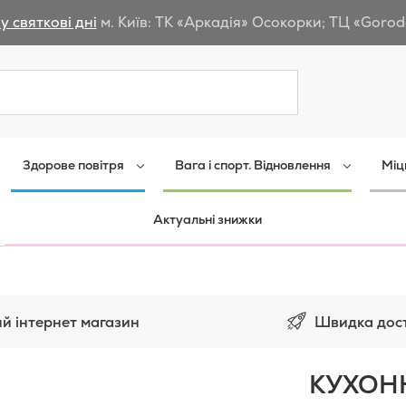
у святкові дні
м. Київ: ТК «Аркадія» Осокорки; ТЦ «Gorod
Пошук
Здорове повітря
Вага і спорт. Відновлення
Міц
Актуальні знижки
Швидка дос
й інтернет магазин
КУХОНН