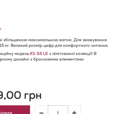
к
 зі збільшеною максимальною вагою. Для зважування
 15 кг. Великий розмір цифр для комфортного читання.
акційну модель
KS 34 LE
з лімітованої колекції! В
орному дизайні з бронзовими елементами
и
одати
о
9,00 грн
орівняння
ь
Купити