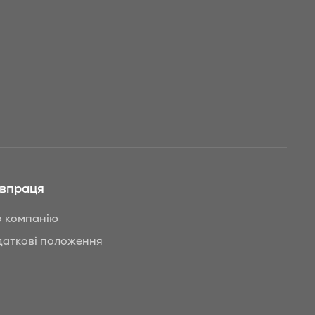
івпраця
 компанію
аткові положення