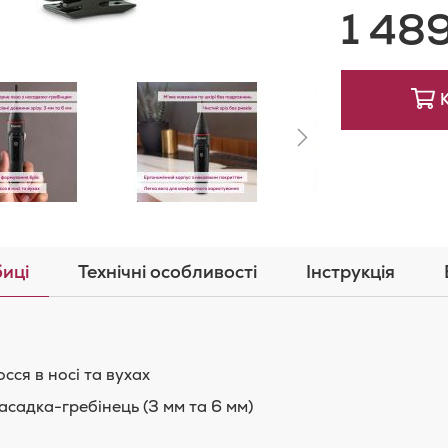
1 48
Списку
п
Бажан
иці
Технічні особливості
Інструкція
сся в носі та вухах
насадка-гребінець (3 мм та 6 мм)