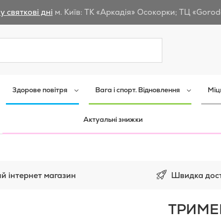
у святкові дні
м. Київ: ТК «Аркадія» Осокорки; ТЦ «Gorod
Пошук
Здорове повітря
Вага і спорт. Відновлення
Міц
Актуальні знижки
Швидка дос
й інтернет магазин
ТРИМЕ