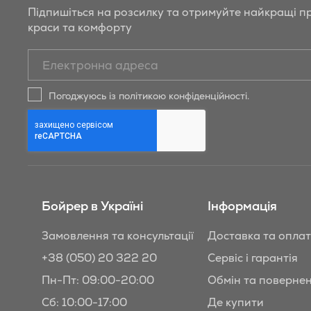
Підпишіться на розсилку та отримуйте найкращі пр
краси та комфорту
Підписатись
на
новини
Погоджуюсь із політикою конфіденційності.
та
знижки
Бойрер:
Бойрер в Україні
Інформація
Замовлення та консультації
Доставка та опла
+38 (050) 20 322 20
Сервіс і гарантія
Пн-Пт: 09:00-20:00
Обмін та поверне
Сб: 10:00-17:00
Де купити