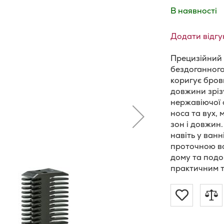
В наявності
Додати відгу
Прецизійний
бездоганного
коригує бров
довжини зріз
нержавіючої 
носа та вух, 
зон і довжин
навіть у ванн
проточною во
дому та подо
практичним т
Додат
Д
до
д