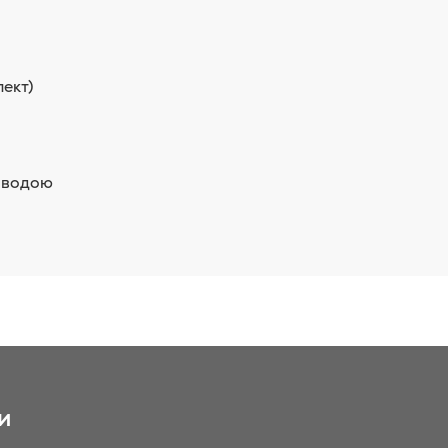
ект)
ю водою
и