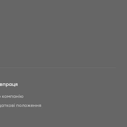
івпраця
 компанію
аткові положення