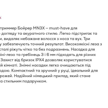
к
 триммер Бойрер MN3X — must-have для
 догляду та акуратного стилю. Легко підстригає та
и, видаляє небажане волосся з носа та вух. Три
у забезпечують точний результат. Високоякісні леза з
сталі ріжуть чітко та без подразнень. Насадка для
міні-лезо та гребінець 3 і 6 мм підходять для різних
. Захист від бризок IPX4 дозволяє користуватися
ій кімнаті. Знімні насадки легко очищаються під
дою. Компактний та зручний у руці, ідеальний для
рожей. Надійний німецький прилад, який стане
а стильним подарунком.
и
одати
о