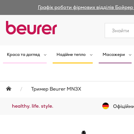
Графік роботи фірмових відділів Бойрер 
Закрити
Краса та догляд
Надійне тепло
Масажери
Тример Beurer MN3X
healthy. life. style.
Офіційни