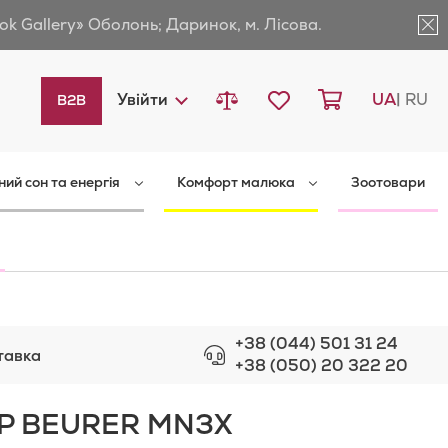
ok Gallery» Оболонь; Даринок, м. Лісова.
Порівняти товари
Мій список бажань
Кошик
Languag
Увійти
UA
RU
B2B
ний сон та енергія
Комфорт малюка
Зоотовари
+38 (044) 501 31 24
тавка
+38 (050) 20 322 20
Р BEURER MN3X