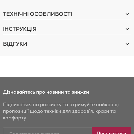
ТЕХНІЧНІ ОСОБЛИВОСТІ
ІНСТРУКЦІЯ
ВІДГУКИ
Дізнавайтесь про новини та знижки
Підпишіться на розсилку та отримуйте найкращі
пропозиції щодо техніки для здоров`я, краси та
комфорту
Підписатись
Підписатися