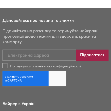
Дізнавайтесь про новини та знижки
Підпишіться на розсилку та отримуйте найкращі
пропозиції щодо техніки для здоров`я, краси та
комфорту
Підписатись
Підписатися
на
новини
Погоджуюсь із політикою конфіденційності.
та
знижки
Бойрер:
Бойрер в Україні