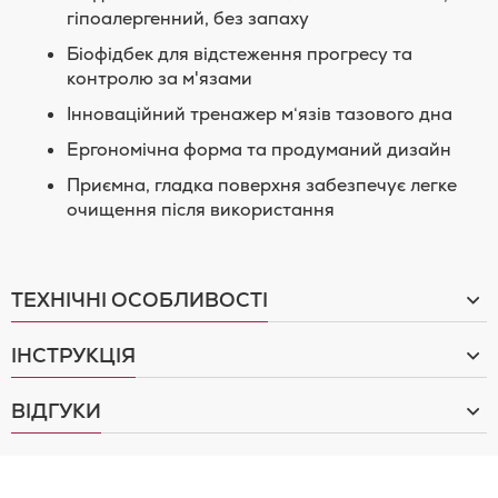
гiпоалергенний, без запаху
Бiофiдбек для вiдстеження прогресу та
контролю за м'язами
Iнновацiйний тренажер м‘язiв тазового дна
Ергономiчна форма та продуманий дизайн
Приємна, гладка поверхня забезпечує легке
очищення після використання
ТЕХНІЧНІ ОСОБЛИВОСТІ
ІНСТРУКЦІЯ
ВІДГУКИ