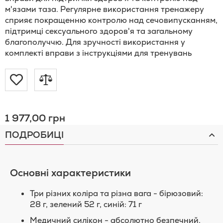
м'язами таза. Регулярне використання тренажеру
сприяє покращенню контролю над сечовипусканням,
підтримці сексуального здоров'я та загальному
благополуччю. Для зручності використання у
комплекті вправи з інструкціями для тренувань
Додати
Додати
до
до
1 977,00 грн
Списку
порівняння
ПОДРОБИЦІ
Бажань
Основні характеристики
Три рiзних колiра та рiзна вага - бiрюзовий:
28 г, зелений 52 г, синiй: 71 г
Медичний силiкон - абсолютно безпечний,