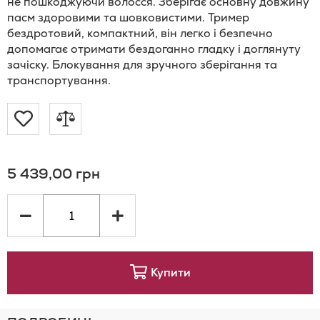
не пошкоджуючи волосся. Зберігає основну довжину
пасм здоровими та шовковистими. Тример
бездротовий, компактний, він легко і безпечно
допомагає отримати бездоганно гладку і доглянуту
зачіску. Блокування для зручного зберігання та
транспортування.
Додати
Додати
до
до
5 439,00 грн
Списку
порівняння
Бажань
Купити