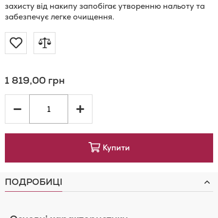
захисту від накипу запобігає утворенню нальоту та
забезпечує легке очищення.
Додати
Додати
до
до
1 819,00 грн
Списку
порівняння
Бажань
Купити
ПОДРОБИЦІ