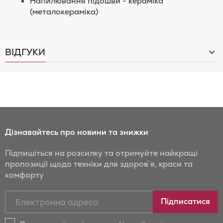
Напилювання підошви - кераміка
(металокераміка)
ВІДГУКИ
Дізнавайтесь про новини та знижки
Підпишіться на розсилку та отримуйте найкращі
пропозиції щодо техніки для здоров`я, краси та
комфорту
Підписатись
Підписатися
на
новини