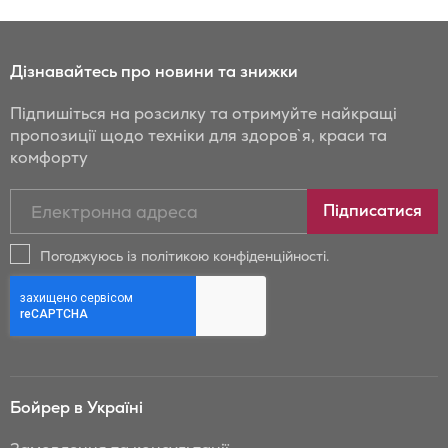
Дізнавайтесь про новини та знижки
Підпишіться на розсилку та отримуйте найкращі
пропозиції щодо техніки для здоров`я, краси та
комфорту
Підписатись
Підписатися
на
новини
Погоджуюсь із політикою конфіденційності.
та
знижки
Бойрер:
Бойрер в Україні