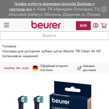
Графік роботи фірмових відділів Бойрер у
lose
святкові дні
м. Київ: ТК «Аркадія» Осокорки; ТЦ
«Gorodok Gallery» Оболонь; Даринок, м. Лісова.
av
Toggle
К
B2B
Nav
Головна
Насадки для роторних зубних щіток Beurer TB Clean 4x GP
(інтенсивне чищення)
Офіційний інтернет
Швидка
healthy. life. style.
магазин
доставка