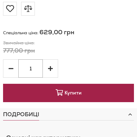
Додати
Додати
до
до
629,00 грн
Спеціальна ціна
Списку
порівняння
Звичайна ціна
Бажань
777,00 грн
Купити
ПОДРОБИЦІ