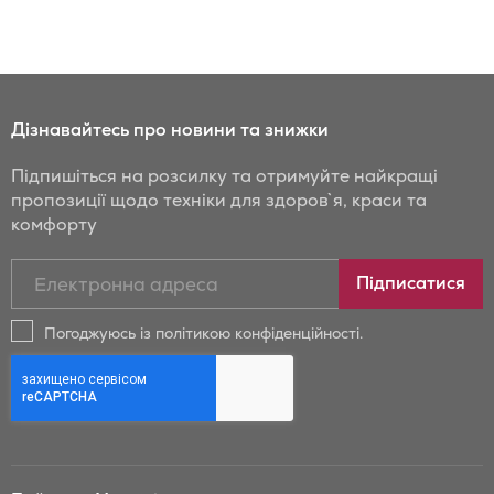
Дізнавайтесь про новини та знижки
Підпишіться на розсилку та отримуйте найкращі
пропозиції щодо техніки для здоров`я, краси та
комфорту
Підписатись
Підписатися
на
новини
Погоджуюсь із політикою конфіденційності.
та
знижки
Бойрер: