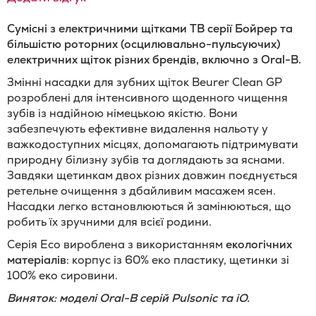
Сумісні з електричними щітками ТВ серії Бойрер та
більшістю роторних (осцилювально-пульсуючих)
електричних щіток різних брендів, включно з Oral-B.
Змінні насадки для зубних щіток Beurer Clean GP
розроблені для інтенсивного щоденного чищення
зубів із надійною німецькою якістю. Вони
забезпечують ефективне видалення нальоту у
важкодоступних місцях, допомагають підтримувати
природну білизну зубів та доглядають за яснами.
Завдяки щетинкам двох різних довжин поєднується
ретельне очищення з дбайливим масажем ясен.
Насадки легко встановлюються й замінюються, що
робить їх зручними для всієї родини.
Серія Eco вироблена з використанням
екологічних
матеріалів
: корпус із 60% еко пластику, щетинки зі
100% еко сировини.
Виняток: моделі Oral-B серій Pulsonic та iO.