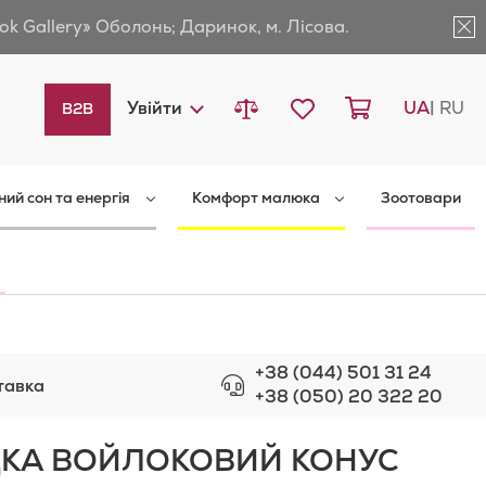
ok Gallery» Оболонь; Даринок, м. Лісова.
Порівняти товари
Мій список бажань
Кошик
Languag
Увійти
UA
RU
B2B
ний сон та енергія
Комфорт малюка
Зоотовари
+38 (044) 501 31 24
тавка
+38 (050) 20 322 20
КА ВОЙЛОКОВИЙ КОНУС