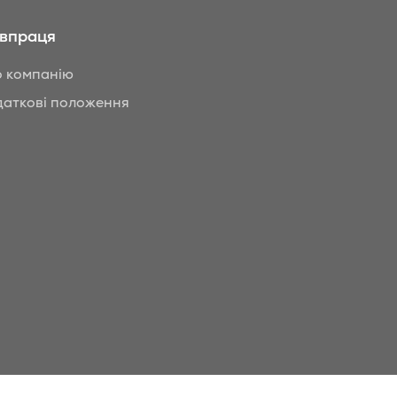
івпраця
 компанію
аткові положення