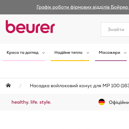
Графік роботи фірмових відділів Бойрер 
Закрити
Краса та догляд
Надійне тепло
Масажери
Насадка войлоковий конус для MP 100 (16
healthy. life. style.
Офіційни