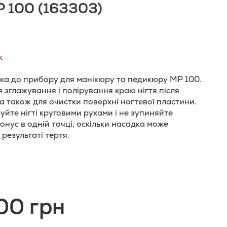
 100 (163303)
к
ка до прибору для манікюру та педикюру МР 100.
я зглажування і полірування краю нігтя після
а також для очистки поверхні ногтевої пластини.
уйте нігті круговими рухами і не зупиняйте
онус в одній точці, оскільки насадка може
 результаті тертя.
и
одати
о
00 грн
орівняння