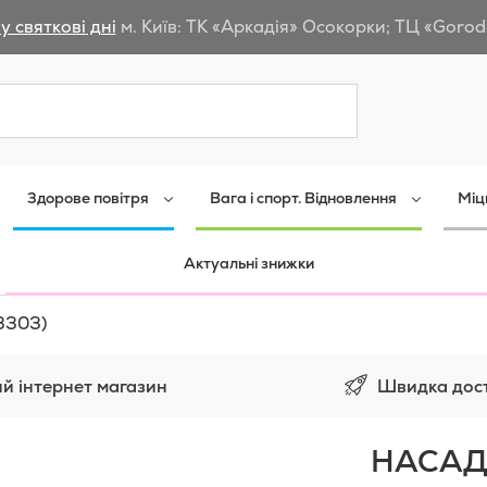
у святкові дні
м. Київ: ТК «Аркадія» Осокорки; ТЦ «Gorod
Пошук
Здорове повітря
Вага і спорт. Відновлення
Міц
Актуальні знижки
3303)
Швидка дос
й інтернет магазин
НАСАД