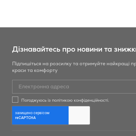
Дізнавайтесь про новини та знижк
Підпишіться на розсилку та отримуйте найкращі пр
краси та комфорту
Підписатись
на
новини
Погоджуюсь із політикою конфіденційності.
та
знижки
Бойрер: