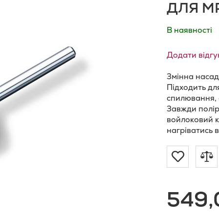
ДЛЯ MP
В наявності
Додати відгу
Змінна насад
Підходить дл
спилювання, 
Завжди полір
войлоковий к
нагріватись в
Додат
Д
до
д
549,
Списку
п