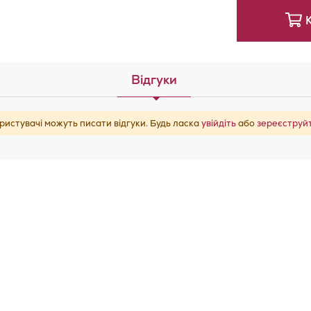
Бажан
Відгуки
ристувачі можуть писати відгуки. Будь ласка
увійдіть
або
зереєструй