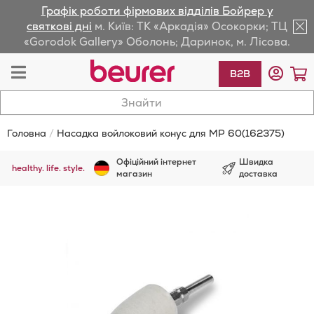
Графік роботи фірмових відділів Бойрер у
lose
святкові дні
м. Київ: ТК «Аркадія» Осокорки; ТЦ
«Gorodok Gallery» Оболонь; Даринок, м. Лісова.
av
Toggle
К
B2B
Nav
Головна
Насадка войлоковий конус для MP 60(162375)
Офіційний інтернет
Швидка
healthy. life. style.
магазин
доставка