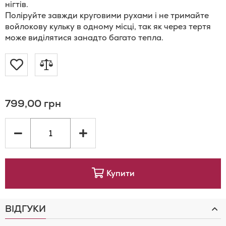
нігтів.
Поліруйте завжди круговими рухами і не тримайте
войлокову кульку в одному місці, так як через тертя
може виділятися занадто багато тепла.
Додати
Додати
до
до
799,00 грн
Списку
порівняння
Бажань
Купити
ВІДГУКИ