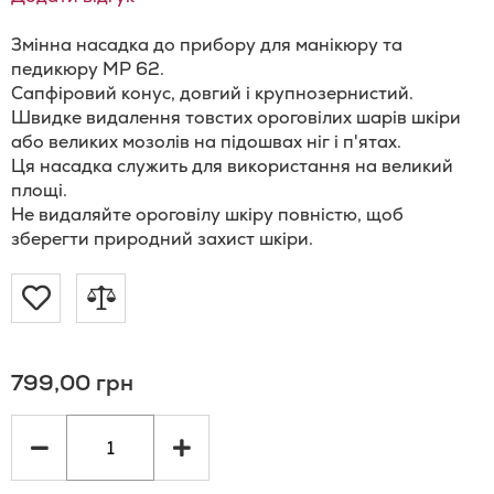
Змінна насадка до прибору для манікюру та
педикюру MP 62.
Сапфіровий конус, довгий і крупнозернистий.
Швидке видалення товстих ороговілих шарів шкіри
або великих мозолів на підошвах ніг і п'ятах.
Ця насадка служить для використання на великий
площі.
Не видаляйте ороговілу шкіру повністю, щоб
зберегти природний захист шкіри.
Додати
Додати
до
до
799,00 грн
Списку
порівняння
Бажань