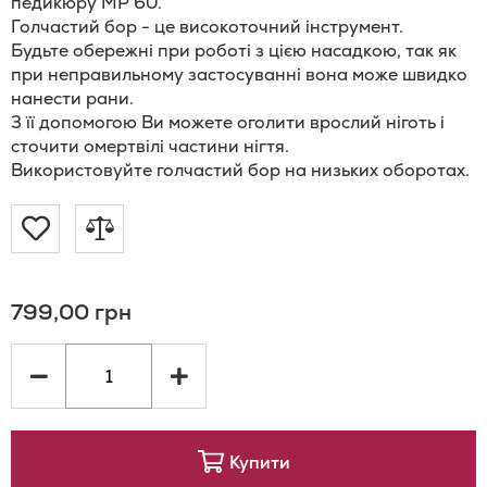
педикюру MP 60.
Голчастий бор - це високоточний інструмент.
Будьте обережні при роботі з цією насадкою, так як
при неправильному застосуванні вона може швидко
нанести рани.
З її допомогою Ви можете оголити врослий ніготь і
сточити омертвілі частини нігтя.
Використовуйте голчастий бор на низьких оборотах.
Додати
Додати
до
до
799,00 грн
Списку
порівняння
Бажань
Купити