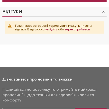
ВІДГУКИ
Тільки зареєстровані користувачі можуть писати
відгуки. Будь ласка
увійдіть
або
зереєструйтеся
Дізнавайтесь про новини та знижки
Підпишіться на розсилку та отримуйте найкращі
пропозиції щодо техніки для здоров`я, краси та
комфорту