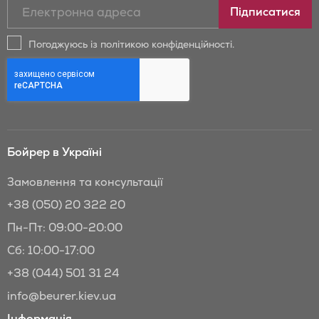
Підписатись
Підписатися
на
новини
Погоджуюсь із політикою конфіденційності.
та
знижки
Бойрер:
Бойрер в Україні
Замовлення та консультації
+38 (050) 20 322 20
Пн-Пт: 09:00-20:00
Сб: 10:00-17:00
+38 (044) 501 31 24
info@beurer.kiev.ua
Інформація