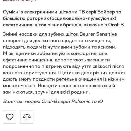
Сумісні з електричними щітками
ТВ серії Бойрер
та
більшістю
роторних (осцилювально-пульсуючих)
електричних щіток різних брендів
, включно з Oral-B
.
Змінні насадки для зубних щіток Beurer
Sensitive
створені для делікатного щоденного чищення,
підходять людям із чутливими зубами та яснами.
М’які щетинки забезпечують комфортне, але
ефективне очищення, допомагають зменшити
подразнення та підтримують відчуття свіжості після
кожного користування. Щетинки двох різних довжин
дають змогу поєднати ретельне очищення із ніжним
масажем ясен. Насадки легко встановлюються й
замінюються, зручні для всієї родини.
Виняток:
моделі Oral-B серій Pulsonic та iO.
Додати
Додати
до
до