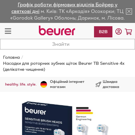
Графік роботи фірмових відділів Бойрер у
lose
святкові дні
м. Київ: ТК «Аркадія» Осокорки; ТЦ
«Gorodok Gallery» Оболонь; Даринок, м. Лісова.
av
Toggle
К
B2B
Nav
Головна
Насадки для роторних зубних щіток Beurer TB Sensitive 4x
(делікатне чищення)
Офіційний інтернет
Швидка
healthy. life. style.
магазин
доставка