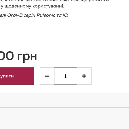
 у щоденному користуванні.
лі Oral-B серій Pulsonic та iO.
и
одати
о
00 грн
орівняння
ь
Купити