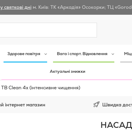
у святкові дні
м. Київ: ТК «Аркадія» Осокорки; ТЦ «Gorod
Пошук
Здорове повітря
Вага і спорт. Відновлення
Міц
Актуальні знижки
 TB Clean 4x (інтенсивне чищення)
Швидка дос
й інтернет магазин
НАСАД