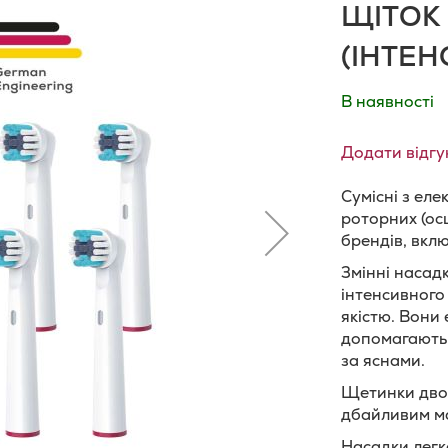
ЩІТОК 
(ІНТЕ
В наявності
Додати відгу
Сумісні з ел
роторних (ос
брендів, вклю
Змінні насад
інтенсивного
якістю. Вони
допомагають 
за яснами.
Щетинки двох
дбайливим м
Насадки легк