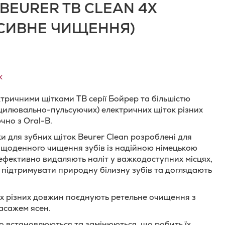
BEURER TB CLEAN 4X
НСИВНЕ ЧИЩЕННЯ)
к
ектричними щітками ТВ серії Бойрер та більшістю
цилювально-пульсуючих) електричних щіток різних
чно з Oral-B.
ки для зубних щіток Beurer Clean розроблені для
 щоденного чищення зубів із надійною німецькою
 ефективно видаляють наліт у важкодоступних місцях,
підтримувати природну білизну зубів та доглядають
 різних довжин поєднують ретельне очищення з
асажем ясен.
о встановлюються та замінюються, що робить їх