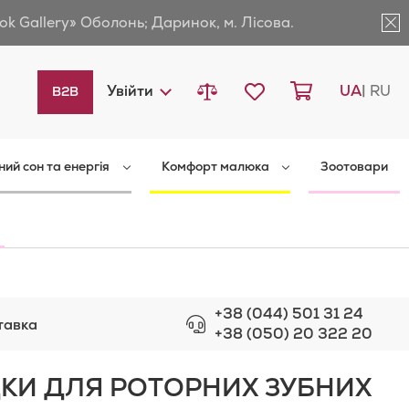
ok Gallery» Оболонь; Даринок, м. Лісова.
Порівняти товари
Мій список бажань
Кошик
Languag
Увійти
UA
RU
B2B
ний сон та енергія
Комфорт малюка
Зоотовари
+38 (044) 501 31 24
тавка
+38 (050) 20 322 20
КИ ДЛЯ РОТОРНИХ ЗУБНИХ