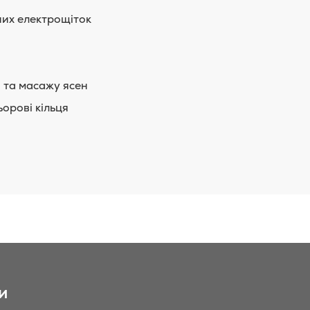
рних електрощіток
 та масажу ясен
ьорові кільця
и