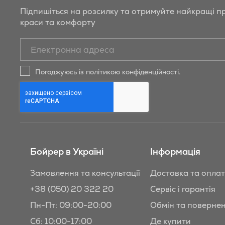
Підпишіться на розсилку та отримуйте найкращі пр
краси та комфорту
Підписатись
на
новини
Погоджуюсь із політикою конфіденційності.
та
знижки
Бойрер:
Бойрер в Україні
Інформація
Замовлення та консультації
Доставка та опла
+38 (050) 20 322 20
Сервіс і гарантія
Пн-Пт: 09:00-20:00
Обмін та поверне
Сб: 10:00-17:00
Де купити