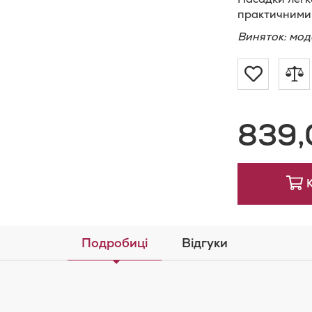
практичними
Виняток: моде
Додат
Д
до
д
839,
Списку
п
Бажан
Подробиці
Відгуки