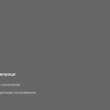
івпраця
 компанію
аткові положення