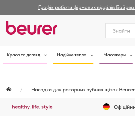
Графік роботи фірмових відділів Бойрер 
Закрити
Краса та догляд
Надійне тепло
Масажери
Насадки для роторних зубних щіток Beurer
healthy. life. style.
Офіційни