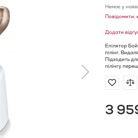
Немає у наяв
Повідомити, 
Додати відгу
Епілятор Бойр
пілінг. Видал
Підходить для
пілінгу пере
Додат
Д
до
д
3 95
Списку
п
Бажан