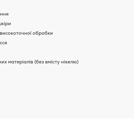
ання
шкіри
 і високоточної обробки
сся
их матеріалів (без вмісту нікелю)