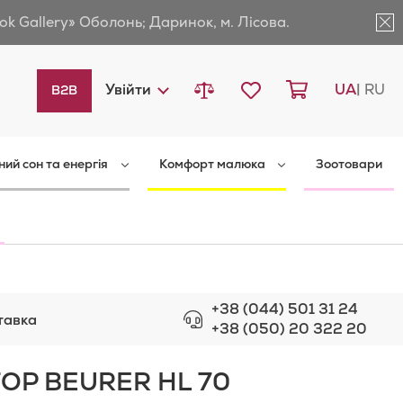
ok Gallery» Оболонь; Даринок, м. Лісова.
Порівняти товари
Мій список бажань
Кошик
Languag
Увійти
UA
RU
B2B
ний сон та енергія
Комфорт малюка
Зоотовари
+38 (044) 501 31 24
тавка
+38 (050) 20 322 20
ОР BEURER HL 70