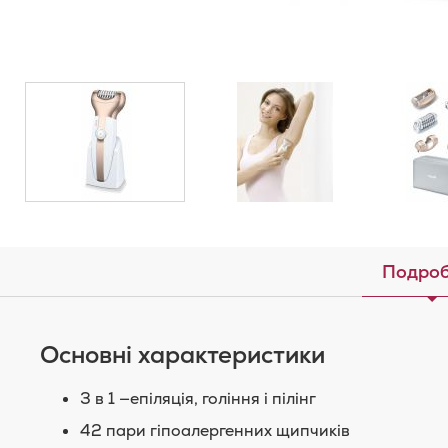
Подроб
Основні характеристики
3 в 1 —епіляція, гоління і пілінг
42 пари гіпоалергенних щипчиків