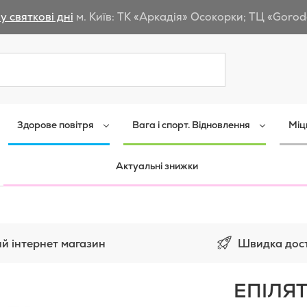
у святкові дні
м. Київ: ТК «Аркадія» Осокорки; ТЦ «Gorod
Пошук
Здорове повітря
Вага і спорт. Відновлення
Міц
Актуальні знижки
Швидка дос
й інтернет магазин
ЕПІЛЯТ