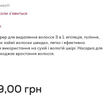
ності
коли з’явиться
к
ер для видалення волосся 3 в 1: епіляція, гоління,
яє зайвіі волоски швидко, легко і ефективно.
 використання на сухій і вологій шкірі. Насадка для
шкоджає вростання волосся.
и
одати
о
9,00 грн
орівняння
ь