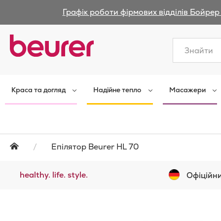
Графік роботи фірмових відділів Бойрер 
Закрити
Краса та догляд
Надійне тепло
Масажери
Епілятор Beurer HL 70
healthy. life. style.
Офіційни