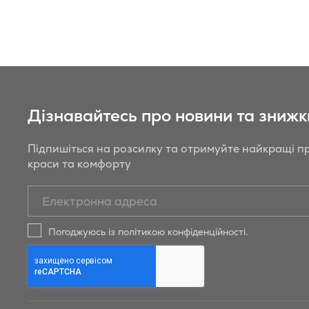
порівняння
Дізнавайтесь про новини та знижк
Підпишіться на розсилку та отримуйте найкращі пр
краси та комфорту
Підписатись
на
новини
Погоджуюсь із політикою конфіденційності.
та
знижки
Бойрер: