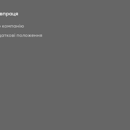
івпраця
 компанію
аткові положення