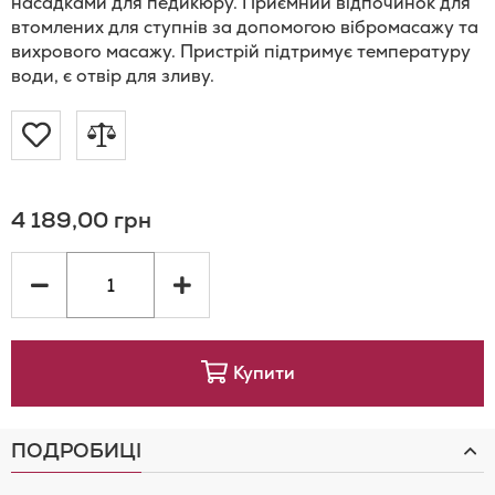
насадками для педикюру. Приємний відпочинок для
втомлених для ступнів за допомогою вібромасажу та
вихрового масажу. Пристрій підтримує температуру
води, є отвір для зливу.
Додати
Додати
до
до
4 189,00 грн
Списку
порівняння
Бажань
Купити
ПОДРОБИЦІ