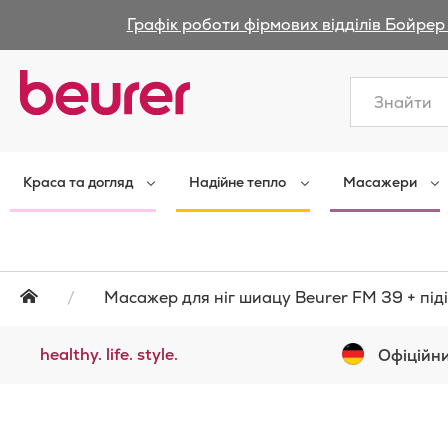
Графік роботи фірмових відділів Бойрер 
Закрити
Краса та догляд
Надійне тепло
Масажери
Масажер для ніг шиацу Beurer FM 39 + піді
healthy. life. style.
Офіційни