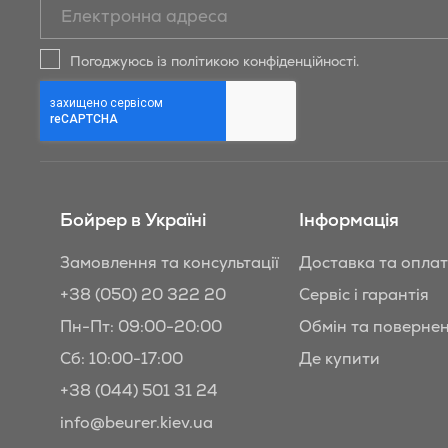
Підписатись
на
новини
Погоджуюсь із політикою конфіденційності.
та
знижки
Бойрер:
Бойрер в Україні
Інформація
Замовлення та консультації
Доставка та опла
+38 (050) 20 322 20
Сервіс і гарантія
Пн-Пт: 09:00-20:00
Обмін та поверне
Сб: 10:00-17:00
Де купити
+38 (044) 501 31 24
info@beurer.kiev.ua