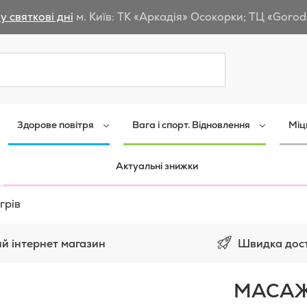
у святкові дні
м. Київ: ТК «Аркадія» Осокорки; ТЦ «Gorod
Пошук
Здорове повітря
Вага і спорт. Відновлення
Міц
Актуальні знижки
грів
Швидка дос
й інтернет магазин
МАСАЖ