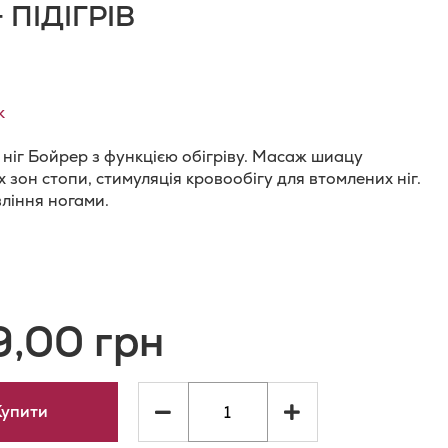
 ПІДІГРІВ
к
ніг Бойрер з функцією обігріву. Масаж шиацу
 зон стопи, стимуляція кровообігу для втомлених ніг.
ління ногами.
и
одати
о
9,00 грн
орівняння
ь
Купити