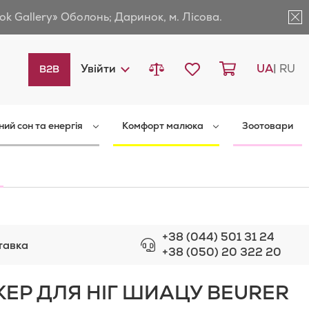
ok Gallery» Оболонь; Даринок, м. Лісова.
Порівняти товари
Мій список бажань
Кошик
Languag
Увійти
UA
RU
B2B
ний сон та енергія
Комфорт малюка
Зоотовари
+38 (044) 501 31 24
тавка
+38 (050) 20 322 20
ЕР ДЛЯ НІГ ШИАЦУ BEURER