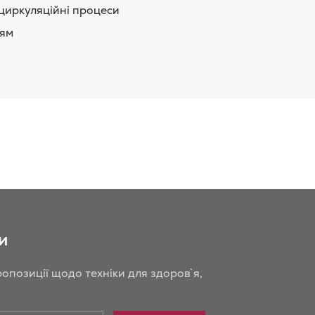
циркуляційні процеси
ням
и
опозиції щодо техніки для здоров`я,