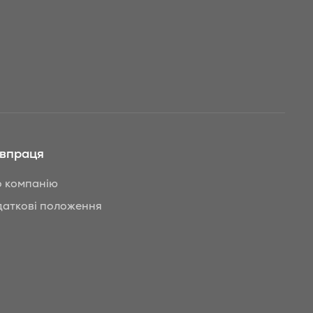
івпраця
 компанію
аткові положення