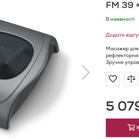
FM 39 +
В наявності
Додати відгу
Масажер для 
рефлекторних
Зручне управ
Додат
Д
до
д
5 07
Списку
п
Бажан