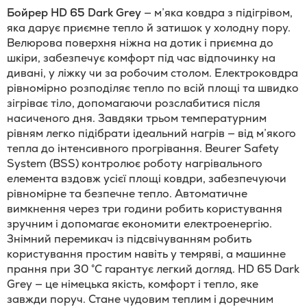
Бойрер HD 65 Dark Grey
— м’яка ковдра з підігрівом,
яка дарує приємне тепло й затишок у холодну пору.
Велюрова поверхня ніжна на дотик і приємна до
шкіри, забезпечує комфорт під час відпочинку на
дивані, у ліжку чи за робочим столом. Електроковдра
рівномірно розподіляє тепло по всій площі та швидко
зігріває тіло, допомагаючи розслабитися після
насиченого дня. Завдяки трьом температурним
рівням легко підібрати ідеальний нагрів — від м’якого
тепла до інтенсивного прогрівання. Beurer Safety
System (BSS) контролює роботу нагрівального
елемента вздовж усієї площі ковдри, забезпечуючи
рівномірне та безпечне тепло. Автоматичне
вимкнення через три години робить користування
зручним і допомагає економити електроенергію.
Знімний перемикач із підсвічуванням робить
користування простим навіть у темряві, а машинне
прання при 30 °C гарантує легкий догляд. HD 65 Dark
Grey — це німецька якість, комфорт і тепло, яке
завжди поруч. Стане чудовим теплим і доречним