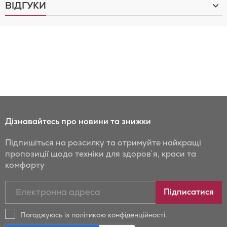
ВІДГУКИ
Дізнавайтесь про новини та знижки
Підпишіться на розсилку та отримуйте найкращі
пропозиції щодо техніки для здоров`я, краси та
комфорту
Підписатись
Підписатися
на
новини
Погоджуюсь із політикою конфіденційності.
та