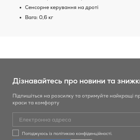
Сенсорне керування на дроті
Вага: 0,6 кг
Дізнавайтесь про новини та знижк
Підпишіться на розсилку та отримуйте найкращі пр
краси та комфорту
Підписатись
на
новини
Погоджуюсь із політикою конфіденційності.
та