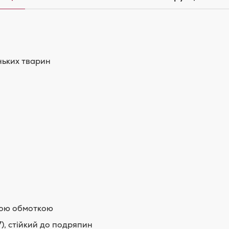
еньких тварин
вою обмоткою
), стійкий до подряпин