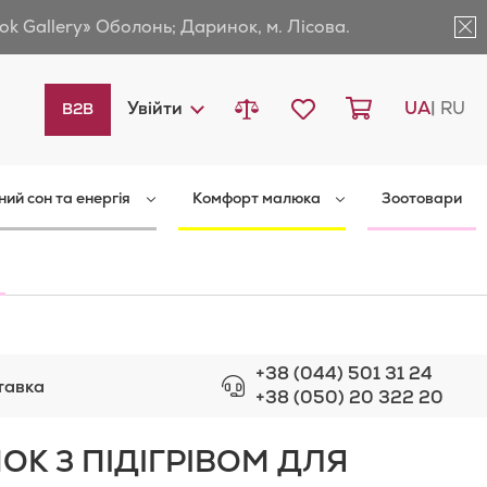
ok Gallery» Оболонь; Даринок, м. Лісова.
Порівняти товари
Мій список бажань
Кошик
Languag
Увійти
UA
RU
B2B
ний сон та енергія
Комфорт малюка
Зоотовари
+38 (044) 501 31 24
тавка
+38 (050) 20 322 20
ОК З ПІДІГРІВОМ ДЛЯ