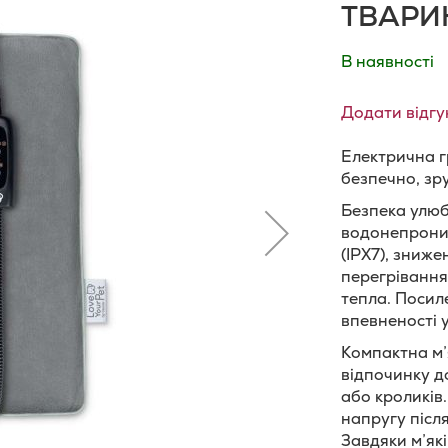
ТВАРИН
В наявності
Додати відгу
Електрична гр
безпечно, зр
Безпека улюб
водонепроник
(IPX7), зниже
перегрівання
тепла. Посиле
впевненості 
Компактна м’
відпочинку д
або кроликів
напругу післ
Завдяки м’як