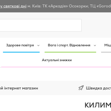
у святкові дні
м. Київ: ТК «Аркадія» Осокорки; ТЦ «Gorod
Пошук
Здорове повітря
Вага і спорт. Відновлення
Міц
Актуальні знижки
Швидка дос
й інтернет магазин
КИЛИМ