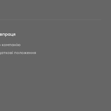
івпраця
 компанію
аткові положення