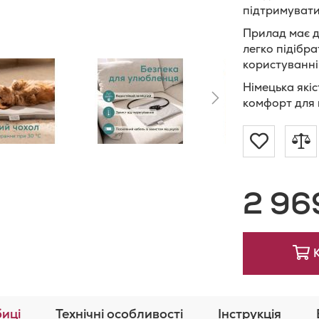
підтримувати 
Прилад має д
легко підібр
користуванні
Німецька які
комфорт для
Додат
Д
до
д
2 96
Списку
п
Бажан
иці
Технічні особливості
Інструкція