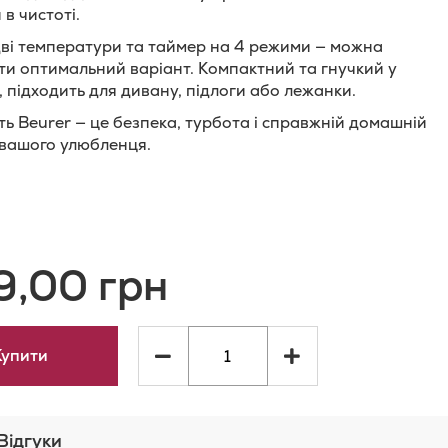
в чистоті.
ві температури та таймер на 4 режими — можна
ати оптимальний варіант. Компактний та гнучкий у
, підходить для дивану, підлоги або лежанки.
сть Beurer — це безпека, турбота і справжній домашній
 вашого улюбленця.
и
одати
о
9,00 грн
орівняння
ь
Купити
Відгуки