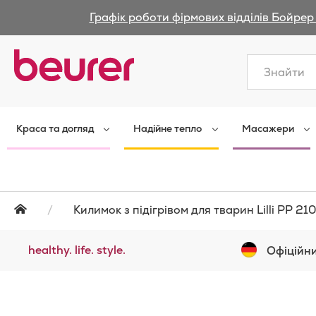
Графік роботи фірмових відділів Бойрер 
Закрити
Краса та догляд
Надійне тепло
Масажери
Килимок з підігрівом для тварин Lilli PP 210
healthy. life. style.
Офіційни