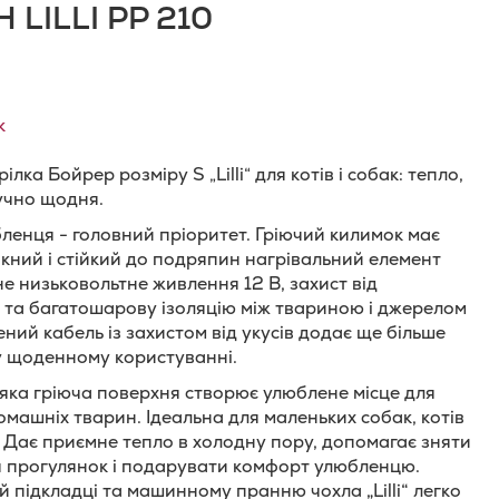
 LILLI PP 210
к
ілка Бойрер розміру S „Lilli“ для котів і собак: тепло,
учно щодня.
ленця - головний пріоритет. Гріючий килимок має
ний і стійкий до подряпин нагрівальний елемент
не низьковольтне живлення 12 В, захист від
 та багатошарову ізоляцію між твариною і джерелом
ний кабель із захистом від укусів додає ще більше
у щоденному користуванні.
яка гріюча поверхня створює улюблене місце для
омашніх тварин. Ідеальна для маленьких собак, котів
. Дає приємне тепло в холодну пору, допомагає зняти
я прогулянок і подарувати комфорт улюбленцю.
ій підкладці та машинному пранню чохла
„
Lilli
“
легко