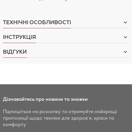
ТЕХНІЧНІ ОСОБЛИВОСТІ
ІНСТРУКЦІЯ
ВІДГУКИ
Дізнавайтесь про новини та знижки
Підпишіться на розсилку та отримуйте найкращі
пропозиції щодо техніки для здоров`я, краси та
комфорту