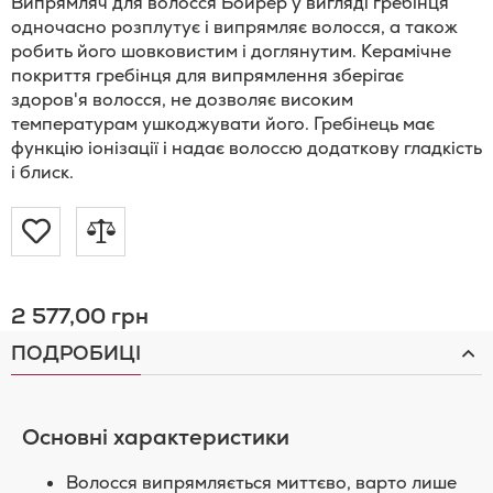
Випрямляч для волосся Бойрер у вигляді гребінця
одночасно розплутує і випрямляє волосся, а також
робить його шовковистим і доглянутим. Керамічне
покриття гребінця для випрямлення зберігає
здоров'я волосся, не дозволяє високим
температурам ушкоджувати його. Гребінець має
функцію іонізації і надає волоссю додаткову гладкість
і блиск.
Додати
Додати
до
до
2 577,00 грн
Списку
порівняння
ПОДРОБИЦІ
Бажань
Основні характеристики
Волосся випрямляється миттєво, варто лише