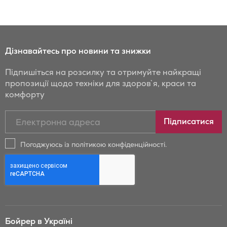
Дізнавайтесь про новини та знижки
Підпишіться на розсилку та отримуйте найкращі
пропозиції щодо техніки для здоров`я, краси та
комфорту
Підписатись
Підписатися
на
новини
Погоджуюсь із політикою конфіденційності.
та
знижки
Бойрер:
Бойрер в Україні