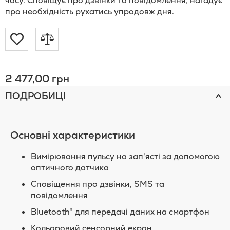
часу. Сповіщує про дзвінки та повідомлення, нагадує
про необхідність рухатись упродовж дня.
Додати
Додати
до
до
2 477,00 грн
Списку
порівняння
ПОДРОБИЦІ
Бажань
Основні характеристики
Вимірювання пульсу на зап'ясті за допомогою
оптичного датчика
Сповіщення про дзвінки, SMS та
повідомлення
Bluetooth® для передачі даних на смартфон
Кольоровий сенсорний екран