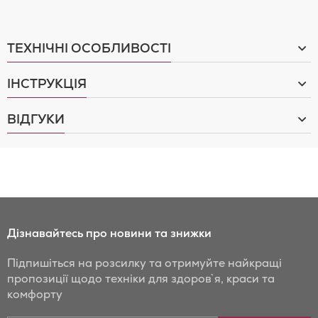
ТЕХНІЧНІ ОСОБЛИВОСТІ
ІНСТРУКЦІЯ
ВІДГУКИ
Дізнавайтесь про новини та знижки
Підпишіться на розсилку та отримуйте найкращі
пропозиції щодо техніки для здоров`я, краси та
комфорту