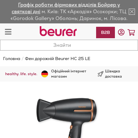
Графік роботи фірмових відділів Бойрер у
lose
святкові дні
м. Київ: ТК «Аркадія» Осокорки; ТЦ
«Gorodok Gallery» Оболонь; Даринок, м. Лісова.
av
Toggle
К
B2B
Nav
Головна
Фен дорожній Beurer HC 25 LE
Офіційний інтернет
Швидка
healthy. life. style.
магазин
доставка