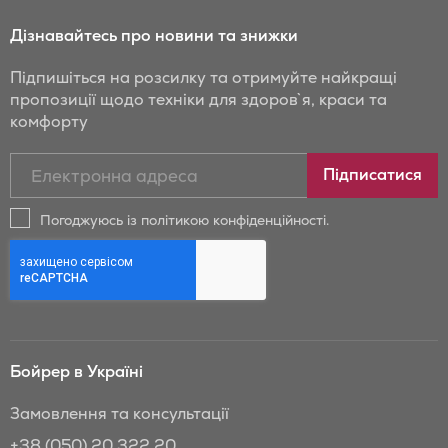
Дізнавайтесь про новини та знижки
Підпишіться на розсилку та отримуйте найкращі
пропозиції щодо техніки для здоров`я, краси та
комфорту
Підписатись
Підписатися
на
новини
Погоджуюсь із політикою конфіденційності.
та
знижки
Бойрер:
Бойрер в Україні
Замовлення та консультації
+38 (050) 20 322 20