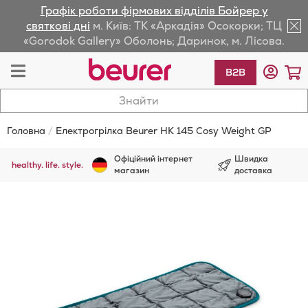
Графік роботи фірмових відділів Бойрер у
lose
святкові дні
м. Київ: ТК «Аркадія» Осокорки; ТЦ
«Gorodok Gallery» Оболонь; Даринок, м. Лісова.
av
Toggle
К
B2B
Nav
Головна
Електрогрілка Beurer HK 145 Cosy Weight GP
Офіційний інтернет
Швидка
healthy. life. style.
магазин
доставка