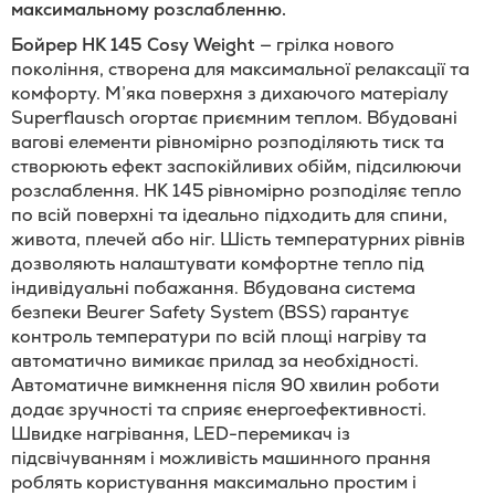
максимальному розслабленню.
Бойрер HK 145 Cosy Weight
— грілка нового
покоління, створена для максимальної релаксації та
комфорту. М’яка поверхня з дихаючого матеріалу
Superflausch огортає приємним теплом. Вбудовані
вагові елементи рівномірно розподіляють тиск та
створюють ефект заспокійливих обійм, підсилюючи
розслаблення. HK 145 рівномірно розподіляє тепло
по всій поверхні та ідеально підходить для спини,
живота, плечей або ніг. Шість температурних рівнів
дозволяють налаштувати комфортне тепло під
індивідуальні побажання. Вбудована система
безпеки Beurer Safety System (BSS) гарантує
контроль температури по всій площі нагріву та
автоматично вимикає прилад за необхідності.
Автоматичне вимкнення після 90 хвилин роботи
додає зручності та сприяє енергоефективності.
Швидке нагрівання, LED-перемикач із
підсвічуванням і можливість машинного прання
роблять користування максимально простим і