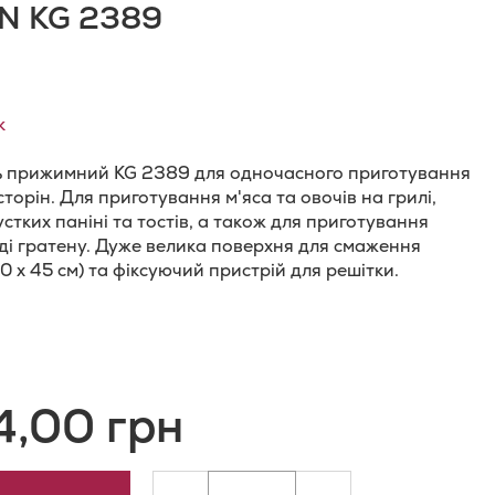
N KG 2389
к
ь прижимний KG 2389 для одночасного приготування
сторін. Для приготування м'яса та овочів на грилі,
стких паніні та тостів, а також для приготування
яді гратену. Дуже велика поверхня для смаження
0 х 45 см) та фіксуючий пристрій для решітки.
и
одати
о
4,00 грн
орівняння
ь