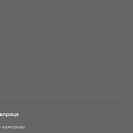
івпраця
 компанію