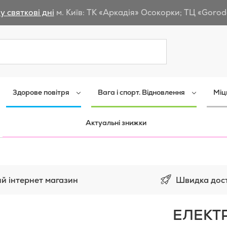
у святкові дні
м. Київ: ТК «Аркадія» Осокорки; ТЦ «Gorod
Пошук
Здорове повітря
Вага і спорт. Відновлення
Міц
Актуальні знижки
Швидка дос
й інтернет магазин
ЕЛЕКТ