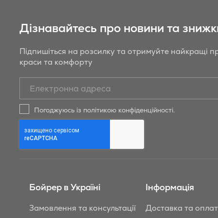
Дізнавайтесь про новини та знижк
Підпишіться на розсилку та отримуйте найкращі пр
краси та комфорту
Підписатись
на
новини
Погоджуюсь із політикою конфіденційності.
та
знижки
Бойрер:
Бойрер в Україні
Інформація
Замовлення та консультації
Доставка та опла