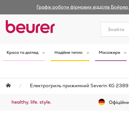
Графік роботи фірмових відділів Бойрер 
Закрити
Краса та догляд
Надійне тепло
Масажери
Електрогриль прижимний Severin KG 2389
healthy. life. style.
Офіційни