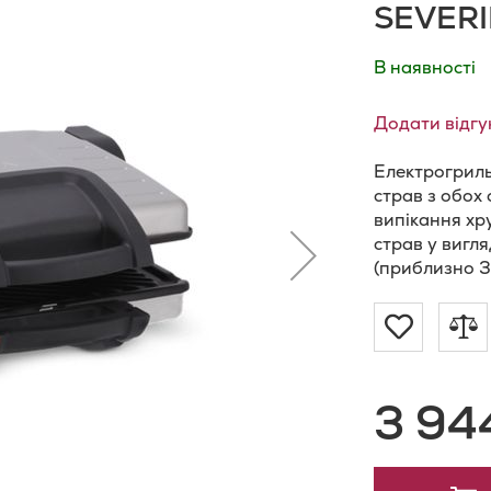
SEVERI
В наявності
Додати відгу
Електрогрил
страв з обох 
випікання хру
страв у вигл
(приблизно 3
Додат
Д
до
д
3 94
Списку
п
Бажан