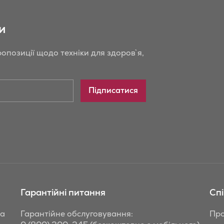
и
опозиції щодо техніки для здоров`я,
Підписатися
Гарантійні питання
Сп
та
Гарантійне обслуговування:
Про