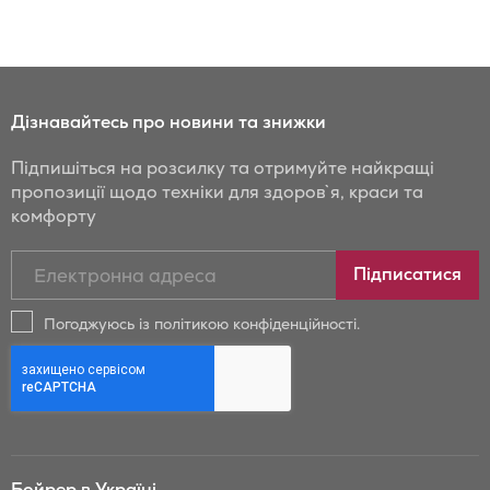
Дізнавайтесь про новини та знижки
Підпишіться на розсилку та отримуйте найкращі
пропозиції щодо техніки для здоров`я, краси та
комфорту
Підписатись
Підписатися
на
новини
Погоджуюсь із політикою конфіденційності.
та
знижки
Бойрер:
Бойрер в Україні