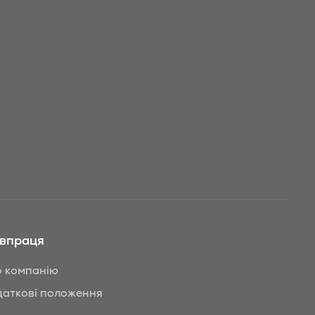
івпраця
 компанію
аткові положення