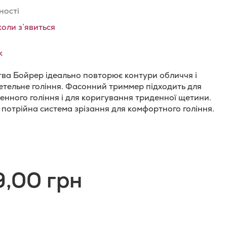
ності
коли з’явиться
к
тва Бойрер ідеально повторює контури обличчя і
етельне гоління. Фасонний триммер підходить для
енного гоління і для коригування триденної щетини.
 потрійна система зрізання для комфортного гоління.
и
одати
о
9,00 грн
орівняння
ь