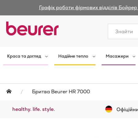
Графік роботи фірмових відділів Бойрер 
Закрити
Краса та догляд
Надійне тепло
Масажери
Бритва Beurer HR 7000
healthy. life. style.
Офіційни