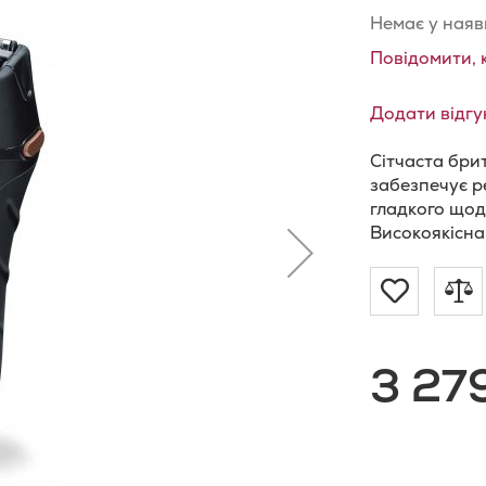
Немає у наяв
Повідомити, 
Додати відгу
Сітчаста бри
забезпечує р
гладкого щод
Високоякісна
Додат
Д
до
д
3 27
Списку
п
Бажан