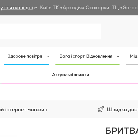
у святкові дні
м. Київ: ТК «Аркадія» Осокорки; ТЦ «Gorod
Пошук
Здорове повітря
Вага і спорт. Відновлення
Міц
Актуальні знижки
Швидка дос
й інтернет магазин
БРИТВ