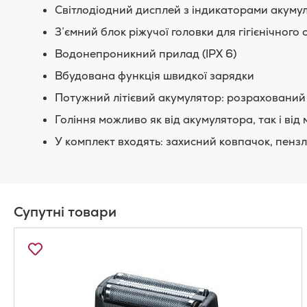
Світлодіодний дисплей з індикаторами акумул
З’ємний блок ріжучої головки для гігієнічно
Водонепроникний прилад (IPX 6)
Вбудована функція швидкої зарядки
Потужний літієвий акумулятор: розрахований 
Гоління можливо як від акумулятора, так і від
У комплект входять: захисний ковпачок, пензл
Супутні товари
Додати
до
Списку
Бажань