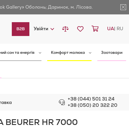
ok Gallery» Оболонь; Даринок, м. Лісова.
Порівняти товари
Мій список бажань
Кошик
Languag
Увійти
UA
RU
B2B
ний сон та енергія
Комфорт малюка
Зоотовари
+38 (044) 501 31 24
тавка
+38 (050) 20 322 20
А BEURER HR 7000