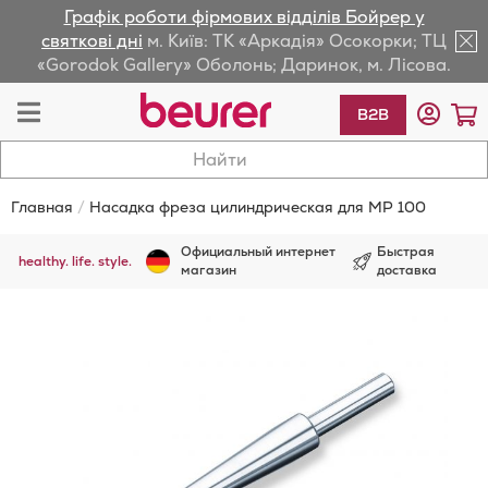
Графік роботи фірмових відділів Бойрер у
lose
святкові дні
м. Київ: ТК «Аркадія» Осокорки; ТЦ
«Gorodok Gallery» Оболонь; Даринок, м. Лісова.
av
Toggle
М
B2B
Nav
Главная
Насадка фреза цилиндрическая для MP 100
Официальный интернет
Быстрая
healthy. life. style.
магазин
доставка