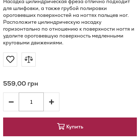
Насадка цилиндрическая фреза отлично подходит
для шлифовки, а также грубой полировки
ороговевших поверхностей на ногтях пальцев ног.
Расположите цилиндрическую насадку
горизонтально по отношению к поверхности ногтя и
удалите ороговевшую поверхность медленными
круговыми движениями.
Добавить
Добавить
в
в
559,00 грн
список
сравнение
желаний
Купить