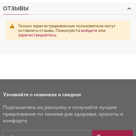
ОТЗЫВЫ
Только зарегистрированные пользователи могут
оставлять отзывы. Пожалуйста
войдите
или
зарегистрируйтесь
Узнавайте о новинках и скидках
Подпишитесь на рассылку и получайте лучшие
предложения по технике для здоровья, красоты и
комфорта
Подписаться