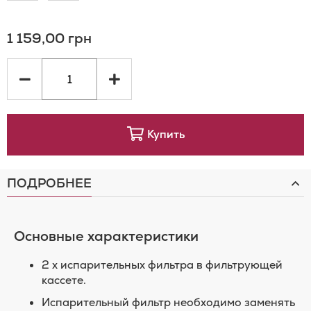
в
в
1 159,00 грн
список
сравнение
желаний
Купить
ПОДРОБНЕЕ
Основные характеристики
2 x испарительных фильтра в фильтрующей
кассете.
Испарительный фильтр необходимо заменять