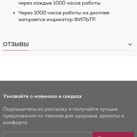
через каждые 1000 часов работы.
Через 1000 часов работы на дисплее
загорается индикатор ФИЛЬТР.
ОТЗЫВЫ
Узнавайте о новинках и скидках
Подпишитесь на рассылку и получайте лучшие
предложения по технике для здоровья, красоты и
комфорта
Подписаться