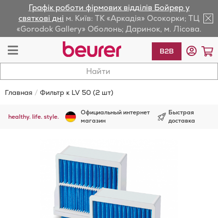
Графік роботи фірмових відділів Бойрер у
lose
святкові дні
м. Київ: ТК «Аркадія» Осокорки; ТЦ
«Gorodok Gallery» Оболонь; Даринок, м. Лісова.
av
Toggle
М
B2B
Nav
Главная
Фильтр к LV 50 (2 шт)
Официальный интернет
Быстрая
healthy. life. style.
магазин
доставка